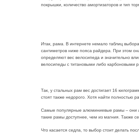
покрышки, количество амортизаторов и тип тор
Итак, рама. В интернете немало таблиц выбор
сантиметров ниже пояса райдера. При этом он
определяют вес велосипеда и значительно вли
велосипеды с титановыми либо карбоновыми 
Так, у стальных рам вес достигает 16 килогра
стоят также недорого. Хотя найти полностью р
Самые популярные алюминиевые рамы – они лег
такие рамы доступнее, чем из магния. Также с
Что касается седла, то выбор стоит делать пос