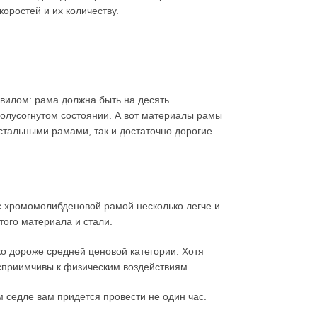
оростей и их количеству.
авилом: рама должна быть на десять
полусогнутом состоянии. А вот материалы рамы
стальными рамами, так и достаточно дорогие
 с хромомолибденовой рамой несколько легче и
того материала и стали.
о дороже средней ценовой категории. Хотя
осприимчивы к физическим воздействиям.
ом седле вам придется провести не один час.