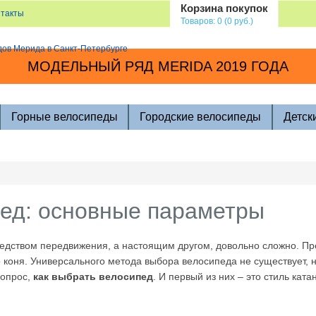
Корзина покупок
нтакты
Товаров: 0 (0 руб.)
МОДЕЛЬНЫЙ РЯД MERIDA 2019 ГОДА
Горные велосипеды
Городские велосипеды
Детск
пед: основные параметры
средством передвижения, а настоящим другом, довольно сложно. П
 коня. Универсального метода выбора велосипеда не существует, 
вопрос,
как выбрать велосипед
. И первый из них – это стиль ката