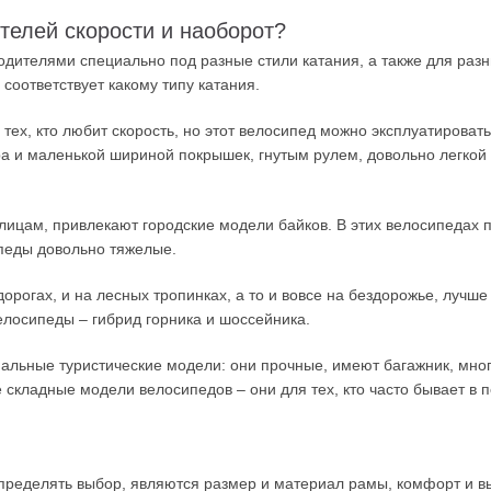
телей скорости и наоборот?
дителями специально под разные стили катания, а также для разн
 соответствует какому типу катания.
тех, кто любит скорость, но этот велосипед можно эксплуатироват
 и маленькой шириной покрышек, гнутым рулем, довольно легкой
 улицам, привлекают городские модели байков. В этих велосипедах 
ипеды довольно тяжелые.
орогах, и на лесных тропинках, а то и вовсе на бездорожье, лучш
елосипеды – гибрид горника и шоссейника.
альные туристические модели: они прочные, имеют багажник, мно
складные модели велосипедов – они для тех, кто часто бывает в п
еделять выбор, являются размер и материал рамы, комфорт и вы