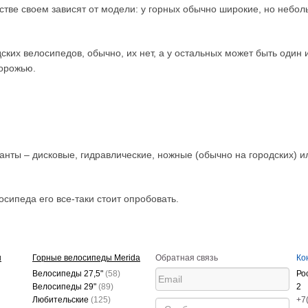
тве своем зависят от модели: у горных обычно широкие, но небол
дских велосипедов, обычно, их нет, а у остальных может быть один
дорожью.
нты – дисковые, гидравлические, ножные (обычно на городских) и
осипеда его все-таки стоит опробовать.
ы
Горные велосипеды Merida
Обратная связь
Ко
Велосипеды 27,5"
(58)
Ро
Велосипеды 29"
(89)
2
Любительские
(125)
+7