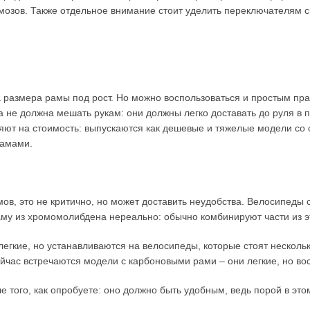
мозов. Также отдельное внимание стоит уделить переключателям ск
а размера рамы под рост. Но можно воспользоваться и простым пр
а не должна мешать рукам: они должны легко доставать до руля в 
яют на стоимость: выпускаются как дешевые и тяжелые модели со 
рамами.
ммов, это не критично, но может доставить неудобства. Велосипеды
аму из хромомолибдена нереально: обычно комбинируют части из э
кие, но устанавливаются на велосипеды, которые стоят нескольк
ейчас встречаются модели с карбоновыми рами – они легкие, но в
ле того, как опробуете: оно должно быть удобным, ведь порой в эт