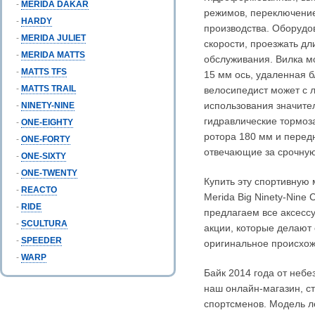
-
MERIDA DAKAR
режимов, переключение
-
HARDY
производства. Оборудо
-
MERIDA JULIET
скорости, проезжать д
-
MERIDA MATTS
обслуживания. Вилка мо
-
MATTS TFS
15 мм ось, удаленная б
-
MATTS TRAIL
велосипедист может с 
использования значите
-
NINETY-NINE
гидравлические тормоза
-
ONE-EIGHTY
ротора 180 мм и перед
-
ONE-FORTY
отвечающие за срочную
-
ONE-SIXTY
-
ONE-TWENTY
Купить эту спортивную 
-
REACTO
Merida Big Ninety-Nine
-
RIDE
предлагаем все аксессу
-
SCULTURA
акции, которые делают
-
SPEEDER
оригинальное происхож
-
WARP
Байк 2014 года от небе
наш онлайн-магазин, с
спортсменов. Модель ле