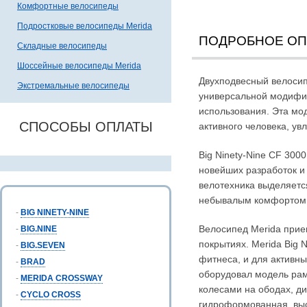
Комфортные велосипеды
Подростковые велосипеды Merida
ПОДРОБНОЕ О
Складные велосипеды
Шоссейные велосипеды Merida
Двухподвесный велосипе
Экстремальные велосипеды
универсальной модифи
использования. Эта мо
СПОСОБЫ ОПЛАТЫ
активного человека, у
Big Ninety-Nine CF 300
новейших разработок и
велотехника выделяетс
небывалым комфортом
-
BIG NINETY-NINE
Велосипед Merida прие
-
BIG.NINE
покрытиях. Merida Big 
-
BIG.SEVEN
фитнеса, и для активны
-
BRAD
оборудовал модель рамо
-
MERIDA CROSSWAY
колесами на ободах, д
-
CYCLO CROSS
гидроформованная, выс