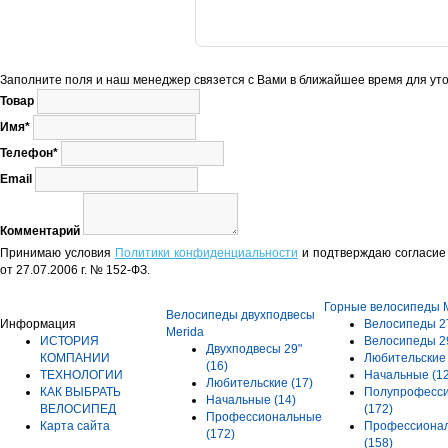
Заполните поля и наш менеджер связется с Вами в ближайшее время для уто
Товар
Имя*
Телефон*
Email
Комментарий
Принимаю условия
Политики конфиденциальности
и подтверждаю согласие 
от 27.07.2006 г. № 152-ФЗ.
Горные велосипеды 
Велосипеды двухподвесы
Информация
Велосипеды 2
Merida
ИСТОРИЯ
Велосипеды 2
Двухподвесы 29"
КОМПАНИИ
Любительски
(16)
ТЕХНОЛОГИИ
Начальные
(1
Любительские
(17)
КАК ВЫБРАТЬ
Полупрофесс
Начальные
(14)
ВЕЛОСИПЕД
(172)
Профессиональные
Карта сайта
Профессиона
(172)
(158)