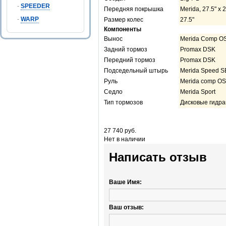
-
SPEEDER
Передняя покрышка
Merida, 27.5" х 2
-
WARP
Размер колес
27.5"
Компоненты
Вынос
Merida Comp OS
Задний тормоз
Promax DSK
Передний тормоз
Promax DSK
Подседельный штырь
Merida Speed S
Руль
Merida comp OS
Седло
Merida Sport
Тип тормозов
Дисковые гидра
Цена
27 740 руб.
Нет в наличии
Написать отзыв
Ваше Имя:
Ваш отзыв: