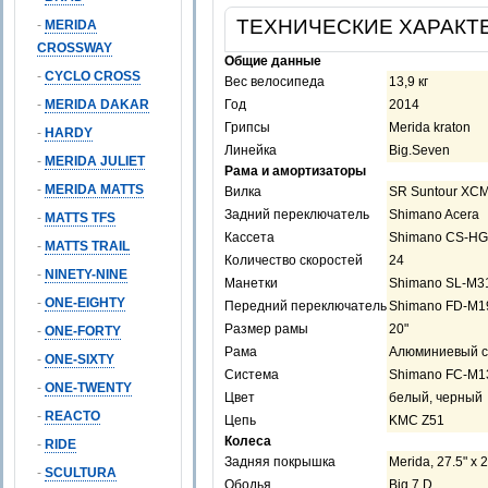
ТЕХНИЧЕСКИЕ ХАРАКТ
-
MERIDA
CROSSWAY
Общие данные
-
CYCLO CROSS
Вес велосипеда
13,9 кг
-
MERIDA DAKAR
Год
2014
Грипсы
Merida kraton
-
HARDY
Линейка
Big.Seven
-
MERIDA JULIET
Рама и амортизаторы
-
MERIDA MATTS
Вилка
SR Suntour XCM
Задний переключатель
Shimano Acera
-
MATTS TFS
Кассета
Shimano CS-HG
-
MATTS TRAIL
Количество скоростей
24
-
NINETY-NINE
Манетки
Shimano SL-M3
-
ONE-EIGHTY
Передний переключатель
Shimano FD-M1
Размер рамы
20"
-
ONE-FORTY
Рама
Алюминиевый сп
-
ONE-SIXTY
Система
Shimano FC-M1
-
ONE-TWENTY
Цвет
белый, черный
-
REACTO
Цепь
KMC Z51
Колеса
-
RIDE
Задняя покрышка
Merida, 27.5" х 2
-
SCULTURA
Ободья
Big 7 D