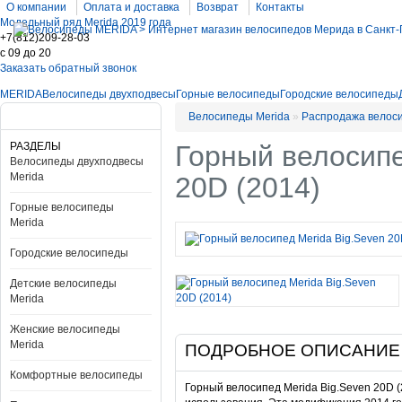
О компании
Оплата и доставка
Возврат
Контакты
Модельный ряд Merida 2019 года
+7(812)209-28-03
c 09 до 20
Заказать обратный звонок
MERIDA
Велосипеды двухподвесы
Горные велосипеды
Городские велосипеды
Велосипеды Merida
»
Распродажа велос
РАЗДЕЛЫ
Горный велосипе
Велосипеды двухподвесы
Merida
20D (2014)
Горные велосипеды
Merida
Городские велосипеды
Детские велосипеды
Merida
Женские велосипеды
Merida
ПОДРОБНОЕ ОПИСАНИЕ
Комфортные велосипеды
Горный велосипед Merida Big.Seven 20D