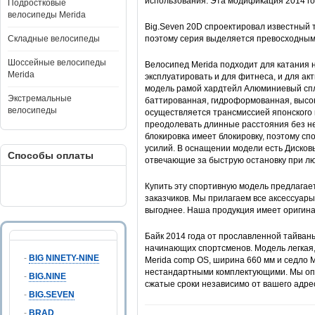
использования. Эта модификация 2014 го
Подростковые
велосипеды Merida
Big.Seven 20D спроектировал известный 
Складные велосипеды
поэтому серия выделяется превосходным
Шоссейные велосипеды
Велосипед Merida подходит для катания н
Merida
эксплуатировать и для фитнеса, и для а
модель рамой хардтейл Алюминиевый спла
Экстремальные
баттированная, гидроформованная, высок
велосипеды
осуществляется трансмиссией японского 
преодолевать длинные расстояния без не
блокировка имеет блокировку, поэтому с
усилий. В оснащении модели есть Дисков
Способы оплаты
отвечающие за быструю остановку при лю
Купить эту спортивную модель предлагает
заказчиков. Мы прилагаем все аксессуары
выгоднее. Наша продукция имеет оригин
Байк 2014 года от прославленной тайвань
начинающих спортсменов. Модель легкая,
-
BIG NINETY-NINE
Merida comp OS, ширина 660 мм и седло Me
нестандартными комплектующими. Мы опер
-
BIG.NINE
сжатые сроки независимо от вашего адре
-
BIG.SEVEN
-
BRAD