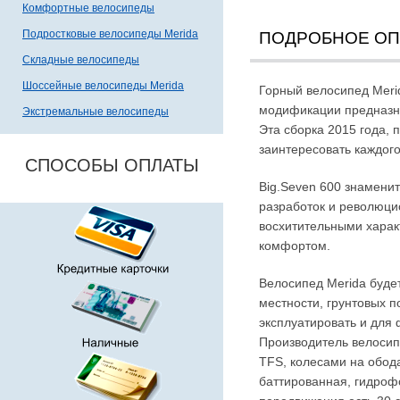
Комфортные велосипеды
Подростковые велосипеды Merida
ПОДРОБНОЕ О
Складные велосипеды
Шоссейные велосипеды Merida
Горный велосипед Meri
модификации предназн
Экстремальные велосипеды
Эта сборка 2015 года, 
заинтересовать каждог
СПОСОБЫ ОПЛАТЫ
Big.Seven 600 знамени
разработок и революци
восхитительными харак
комфортом.
Велосипед Merida буде
местности, грунтовых п
эксплуатировать и для 
Производитель велосип
TFS, колесами на обод
баттированная, гидроф