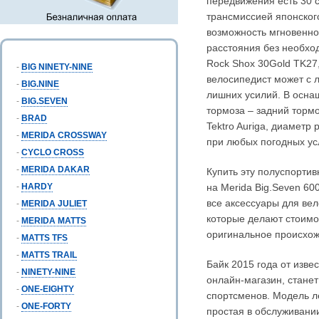
передвижения есть 30 
трансмиссией японског
возможность мгновенно
расстояния без необхо
Rock Shox 30Gold TK27,
-
BIG NINETY-NINE
велосипедист может с 
-
BIG.NINE
лишних усилий. В осна
-
BIG.SEVEN
тормоза – задний тормо
-
BRAD
Tektro Auriga, диаметр
-
MERIDA CROSSWAY
при любых погодных ус
-
CYCLO CROSS
-
MERIDA DAKAR
Купить эту полуспорти
-
HARDY
на Merida Big.Seven 60
все аксессуары для вел
-
MERIDA JULIET
которые делают стоимо
-
MERIDA MATTS
оригинальное происхож
-
MATTS TFS
-
MATTS TRAIL
Байк 2015 года от изве
-
NINETY-NINE
онлайн-магазин, стане
-
ONE-EIGHTY
спортсменов. Модель ле
-
ONE-FORTY
простая в обслуживании