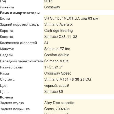
Год
2015
Линейка
Crossway
Рама и амортизаторы
Вилка
SR Suntour NEX HLO, ход 63 мм
Задний переключатель
Shimano Acera-X
Каретка
Cartridge Bearing
Кассета
Sunrace CS8, 11-32
Количество скоростей
24
Манетки
Shimano EZ fire
Педали
Comfort double
Передний переключатель
Shimano M191
Размер рамы
17.3", 21.7"
Рама
Crossway Speed
Система
Shimano M131 48-38-28 CG
Цвет
черный, серый
Цепь
Sunrace 8S
Колеса
Задняя втулка
Alloy Disc cassette
Задняя покрышка
Cross, 700х40c