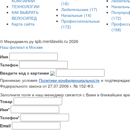
КОМПАНИИ
Любител
(16)
ТЕХНОЛОГИИ
Начальн
Любительские
(17)
КАК ВЫБРАТЬ
Полупро
Начальные
(14)
ВЕЛОСИПЕД
(172)
Профессиональные
Карта сайта
Професс
(172)
(158)
© Меридавело.ру spb.meridavelo.ru 2026
Наш филиал в Москве
Имя
Телефон
Введите код с картинки
Принимаю условия
Политики конфиденциальности
и подтверждаю 
Федерального закона от 27.07.2006 г. № 152-ФЗ.
Заполните поля и наш менеджер связется с Вами в ближайшее вре
Товар
Имя*
Телефон*
Email