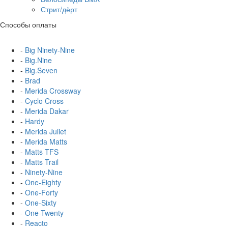
Стрит/дёрт
Способы оплаты
-
Big Ninety-Nine
-
Big.Nine
-
Big.Seven
-
Brad
-
Merida Crossway
-
Cyclo Cross
-
Merida Dakar
-
Hardy
-
Merida Juliet
-
Merida Matts
-
Matts TFS
-
Matts Trail
-
Ninety-Nine
-
One-Eighty
-
One-Forty
-
One-Sixty
-
One-Twenty
-
Reacto