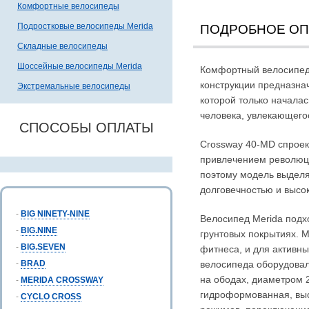
Комфортные велосипеды
Подростковые велосипеды Merida
ПОДРОБНОЕ О
Складные велосипеды
Шоссейные велосипеды Merida
Комфортный велосипед 
конструкции предназна
Экстремальные велосипеды
которой только началас
человека, увлекающего
СПОСОБЫ ОПЛАТЫ
Crossway 40-MD спроек
привлечением революци
поэтому модель выделя
долговечностью и высо
-
BIG NINETY-NINE
Велосипед Merida подх
-
BIG.NINE
грунтовых покрытиях. M
-
BIG.SEVEN
фитнеса, и для активн
-
BRAD
велосипеда оборудовал
на ободах, диаметром 
-
MERIDA CROSSWAY
гидроформованная, выс
-
CYCLO CROSS