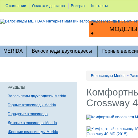
О компании
Оплата и доставка
Возврат
Контакты
МОДЕЛЬН
MERIDA
Велосипеды двухподвесы
Горные велоси
»
Велосипеды Merida
Расп
РАЗДЕЛЫ
Комфортны
Велосипеды двухподвесы Merida
Crossway 4
Горные велосипеды Merida
Городские велосипеды
Детские велосипеды Merida
Женские велосипеды Merida