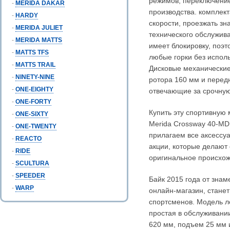
режимов, переключение
-
MERIDA DAKAR
производства. комплек
-
HARDY
скорости, проезжать з
-
MERIDA JULIET
технического обслужив
-
MERIDA MATTS
имеет блокировку, поэт
-
MATTS TFS
любые горки без испол
-
MATTS TRAIL
Дисковые механические
-
NINETY-NINE
ротора 160 мм и перед
-
ONE-EIGHTY
отвечающие за срочную
-
ONE-FORTY
Купить эту спортивную 
-
ONE-SIXTY
Merida Crossway 40-MD
-
ONE-TWENTY
прилагаем все аксессуа
-
REACTO
акции, которые делают
-
RIDE
оригинальное происхож
-
SCULTURA
-
SPEEDER
Байк 2015 года от знам
-
WARP
онлайн-магазин, стане
спортсменов. Модель ле
простая в обслуживани
620 мм, подъем 25 мм и