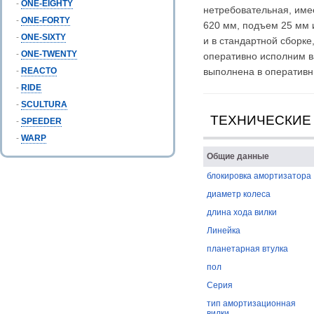
-
ONE-EIGHTY
нетребовательная, име
-
ONE-FORTY
620 мм, подъем 25 мм и
-
ONE-SIXTY
и в стандартной сборк
-
ONE-TWENTY
оперативно исполним ва
-
REACTO
выполнена в оперативн
-
RIDE
-
SCULTURA
ТЕХНИЧЕСКИЕ
-
SPEEDER
-
WARP
Общие данные
блокировка амортизатора
диаметр колеса
длина хода вилки
Линейка
планетарная втулка
пол
Серия
тип амортизационная
вилки