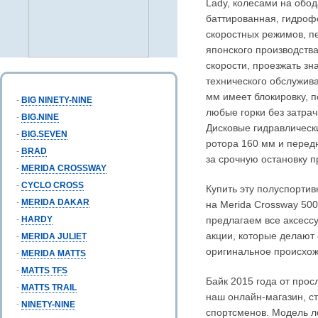
Lady, колесами на обо
баттированная, гидроф
скоростных режимов, п
японского производств
скорости, проезжать з
технического обслужива
мм имеет блокировку, 
-
BIG NINETY-NINE
любые горки без затра
-
BIG.NINE
Дисковые гидравлически
-
BIG.SEVEN
ротора 160 мм и перед
-
BRAD
за срочную остановку 
-
MERIDA CROSSWAY
-
CYCLO CROSS
Купить эту полуспорти
-
MERIDA DAKAR
на Merida Crossway 500
-
HARDY
предлагаем все аксессу
акции, которые делают
-
MERIDA JULIET
оригинальное происхож
-
MERIDA MATTS
-
MATTS TFS
Байк 2015 года от прос
-
MATTS TRAIL
наш онлайн-магазин, с
-
NINETY-NINE
спортсменов. Модель ле