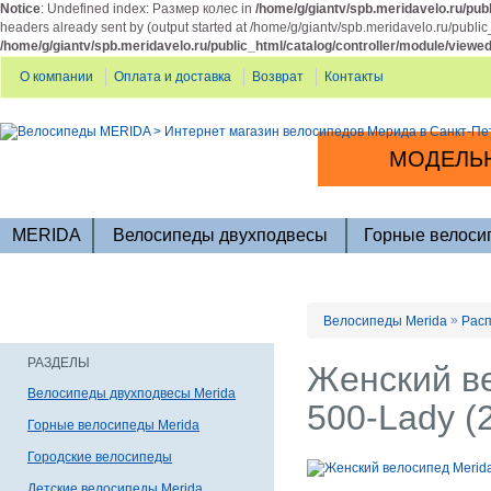
Notice
: Undefined index: Размер колес in
/home/g/giantv/spb.meridavelo.ru/publ
headers already sent by (output started at /home/g/giantv/spb.meridavelo.ru/public
/home/g/giantv/spb.meridavelo.ru/public_html/catalog/controller/module/viewe
О компании
Оплата и доставка
Возврат
Контакты
МОДЕЛЬН
MERIDA
Велосипеды двухподвесы
Горные велоси
»
Велосипеды Merida
Расп
РАЗДЕЛЫ
Женский в
Велосипеды двухподвесы Merida
500-Lady (
Горные велосипеды Merida
Городские велосипеды
Детские велосипеды Merida