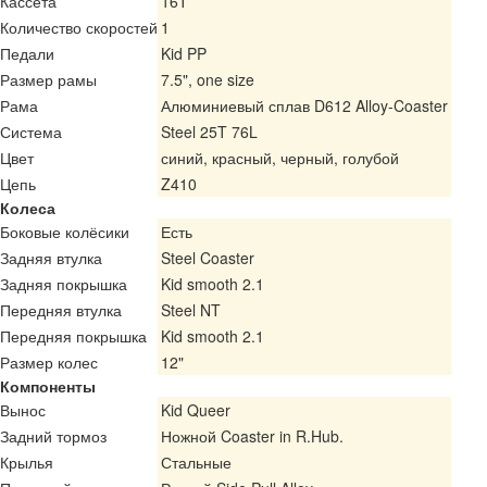
Кассета
16T
Количество скоростей
1
Педали
Kid PP
Размер рамы
7.5", one size
Рама
Алюминиевый сплав D612 Alloy-Coaster
Система
Steel 25T 76L
Цвет
синий, красный, черный, голубой
Цепь
Z410
Колеса
Боковые колёсики
Есть
Задняя втулка
Steel Coaster
Задняя покрышка
Kid smooth 2.1
Передняя втулка
Steel NT
Передняя покрышка
Kid smooth 2.1
Размер колес
12"
Компоненты
Вынос
Kid Queer
Задний тормоз
Ножной Coaster in R.Hub.
Крылья
Стальные