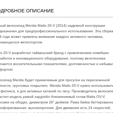
ОДРОБНОЕ ОПИСАНИЕ
ный велосипед Merida Matts 20-V (2014) надежной конструкции
дназначен для предпрофессионального использования. Эта сборк
4 года может привлечь внимание каждого активного человека,
екающегося велоспортом.
ts 20-V разработал тайваньский бренд с привлечением новейших
работок и инновационного оборудования, поэтому велотехника
ичается восхитительными показателями, долговечностью и небыв
фортом.
осипед Merida будет приемлемым для прогулок на пересеченной
тности, грунтовых покрытиях. Merida Matts 20-V нужно использоват
 фитнеса, и для активных катаний по лесу. Производитель велосип
астил модель рамой хардтейл Алюминиевый сплав Matts OV-V,
есами на ободах, диаметром 26" дюймов. Рама байка баттированн
роформованная, высокопрочная. Для движения есть 24 скоростей,