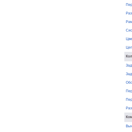
Пер
Раз
Ра
Си
Цве
Це
Ко
Зад
Зад
Об
Пер
Пер
Раз
Ко
Вы