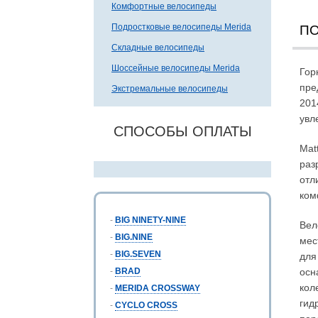
Комфортные велосипеды
Подростковые велосипеды Merida
П
Складные велосипеды
Шоссейные велосипеды Merida
Гор
пре
Экстремальные велосипеды
201
увл
СПОСОБЫ ОПЛАТЫ
Mat
раз
отл
ком
-
BIG NINETY-NINE
Вел
-
BIG.NINE
мес
-
BIG.SEVEN
для
-
BRAD
осн
кол
-
MERIDA CROSSWAY
гид
-
CYCLO CROSS