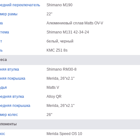
едний переключатель
Shimano M190
мер рамы
22"
ма
Алюминиевый сплав Matts OV-V
стема
Shimano M131 42-34-24
т
белый, черный
пь
KMC Z51 8s
леса
няя втулка
Shimano RM30-8
няя покрышка
Merida, 26"x2.1"
одья
Matts V
едняя втулка
Alloy QR
едняя покрышка
Merida, 26"x2.1"
мер колес
26"
мпоненты
нос
Merida Speed OS 10