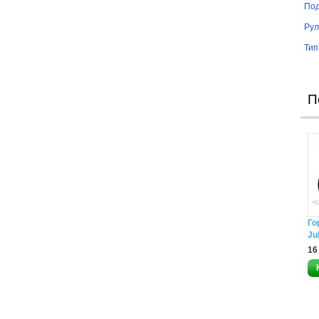
Под
Рул
Тип
П
Го
Ju
16