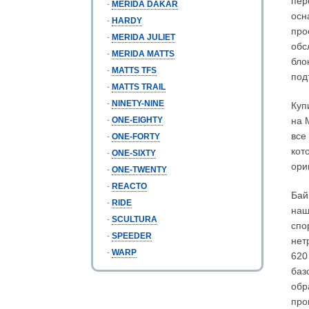
пер
-
MERIDA DAKAR
осн
-
HARDY
про
-
MERIDA JULIET
обс
-
MERIDA MATTS
бло
-
MATTS TFS
под
-
MATTS TRAIL
-
NINETY-NINE
Куп
-
ONE-EIGHTY
на 
все
-
ONE-FORTY
кот
-
ONE-SIXTY
ори
-
ONE-TWENTY
-
REACTO
Бай
-
RIDE
наш
-
SCULTURA
спо
-
SPEEDER
нет
-
WARP
620
баз
обр
про