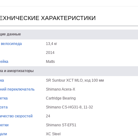
ЕХНИЧЕСКИЕ ХАРАКТЕРИСТИКИ
щие данные
 велосипеда
13,4 кг
2014
ейка
Matts
а и амортизаторы
ка
SR Suntour XCT MLO, ход 100 мм
ний переключатель
Shimano Acera-X
етка
Cartridge Bearing
сета
Shimano CS-HG31-8, 11-32
ичество скоростей
24
етки
Shimano ST-EF51
дали
XC Steel