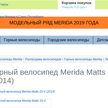
Корзина покупок
нтакты
Товаров: 0 (0 руб.)
МОДЕЛЬНЫЙ РЯД MERIDA 2019 ГОДА
Горные велосипеды
Городские велосипеды
Детск
»
»
»
осипеды Merida
Распродажа велосипедов
Горные велосипеды Merida
Л
рный велосипед Merida Matts
014)