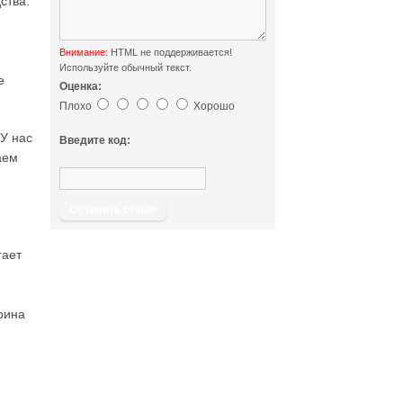
ства.
Внимание:
HTML не поддерживается!
Используйте обычный текст.
е
Оценка:
Плохо
Хорошо
 У нас
Введите код:
аем
Оставить отзыв
гает
рина