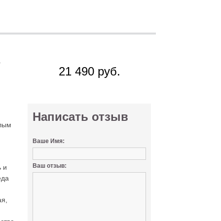
Цена
а
21 490 руб.
Нет в наличии
Написать отзыв
алым
Ваше Имя:
Ваш отзыв:
ь и
еда
ая,