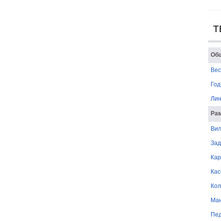
Т
Об
Вес
Год
Лин
Рам
Вил
Зад
Кар
Кас
Кол
Ман
Пе