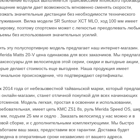
еключение которых выполняется трансмиссией японского производ
ащение модели дает возможность мгновенно сменять скорости,
езжать значительные дистанции без необходимости технического
луживания. Вилка модели SR Suntour XCT MLO, ход 100 мм имеет
кировку, поэтому спортсмен может с легкостью преодолевать любы
ъемы без использования значительных усилий.
ить эту полуспортивную модель предлагает наш интернет-магазин.
Merida Matts 20-V цена одинакова для всех заказчиков. Мы предлаг
 аксессуары для велосипедов этой серии, скидки и выгодные акции,
орые делают стоимость еще выгоднее. Наша продукция имеет
гинальное происхождение, что подтверждают сертификаты.
к 2014 года от небезызвестной тайваньской марки, который предла
 онлайн-магазин, станет отличной покупкой для всех начинающих
ртсменов. Модель легкая, простая в освоении и использовании,
ребовательная, имеет цепь KMC Z51 8s, руль Merida Speed OS, ши
 мм, подъем 25 мм и седло . Заказать велосипед у нас можно и в
овой сборке, и с дополнительными комплектующими. Мы быстро
аботаем ваш заказ, предоставим все гарантии. Доставка будет
ведена в оперативные сроки независимо от вашего адреса.