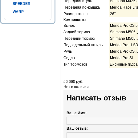
Передняя втулка
Shimano M435 
-
SPEEDER
Передняя покрышка
Merida Race Lite
-
WARP
Размер колес
26"
Компоненты
Вынос
Merida Pro OS 5
Задний тормоз
Shimano M505, 
Передний тормоз
Shimano M505, 
Подседельный штырь
Merida Pro H SB
Руль
Merida Pro OS,
Седло
Merida Pro SI
Тип тормозов
Дисковые гидра
Цена
56 660 руб.
Нет в наличии
Написать отзыв
Ваше Имя:
Ваш отзыв: