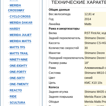
ТЕХНИЧЕСКИЕ ХАРАКТ
-
MERIDA
Общие данные
CROSSWAY
Вес велосипеда
12,81 кг
-
CYCLO CROSS
Год
2014
-
MERIDA DAKAR
Линейка
Matts
Рама и амортизаторы
-
HARDY
Вилка
RST First Air, х
-
MERIDA JULIET
Задний переключатель
Shimano Deore
-
MERIDA MATTS
Кассета
Shimano CS-HG-
-
MATTS TFS
Количество скоростей
30
Манетки
Shimano Deore
-
MATTS TRAIL
Передний переключатель
Shimano Deore
-
NINETY-NINE
Размер рамы
18"
-
ONE-EIGHTY
Рама
Алюминиевый с
-
ONE-FORTY
Система
Shimano M610-1
Цвет
синий
-
ONE-SIXTY
Цепь
KMC X10 10s
-
ONE-TWENTY
Колеса
-
REACTO
Задняя втулка
Shimano M435 
-
RIDE
Задняя покрышка
Merida Race Lite
Ободья
Merida Matts Pr
-
SCULTURA