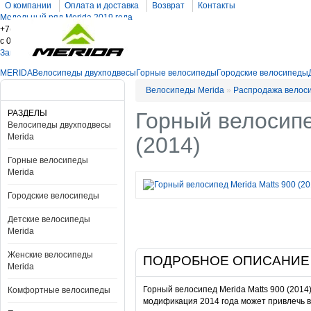
О компании
Оплата и доставка
Возврат
Контакты
Модельный ряд Merida 2019 года
+7(812)209-28-03
c 09 до 20
Заказать обратный звонок
MERIDA
Велосипеды двухподвесы
Горные велосипеды
Городские велосипеды
Велосипеды Merida
»
Распродажа велос
РАЗДЕЛЫ
Горный велосипе
Велосипеды двухподвесы
Merida
(2014)
Горные велосипеды
Merida
Городские велосипеды
Детские велосипеды
Merida
Женские велосипеды
ПОДРОБНОЕ ОПИСАНИЕ
Merida
Горный велосипед Merida Matts 900 (201
Комфортные велосипеды
модификация 2014 года может привлечь в