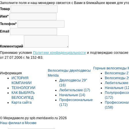
Заполните поля и наш менеджер связется с Вами в ближайшее время для уто
Товар
Имя*
Телефон*
Email
Комментарий
Принимаю условия
Политики конфиденциальности
и подтверждаю согласие 
от 27.07.2006 г. № 152-ФЗ.
Горные велосипеды 
Велосипеды двухподвесы
Информация
Велосипеды 2
Merida
ИСТОРИЯ
Велосипеды 2
Двухподвесы 29"
КОМПАНИИ
Любительски
(16)
ТЕХНОЛОГИИ
Начальные
(1
Любительские
(17)
КАК ВЫБРАТЬ
Полупрофесс
Начальные
(14)
ВЕЛОСИПЕД
(172)
Профессиональные
Карта сайта
Профессиона
(172)
(158)
© Меридавело.ру spb.meridavelo.ru 2026
Наш филиал в Москве