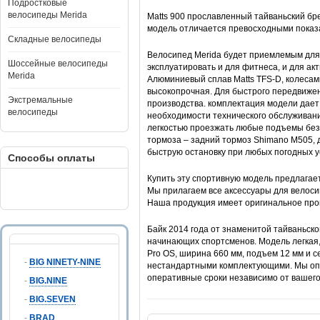
Подростковые
велосипеды Merida
Matts 900 прославленный тайваньский бр
модель отличается превосходными показ
Складные велосипеды
Велосипед Merida будет приемлемым для 
Шоссейные велосипеды
эксплуатировать и для фитнеса, и для а
Merida
Алюминиевый сплав Matts TFS-D, колесам
высокопрочная. Для быстрого передвижен
Экстремальные
производства. комплектация модели дает
велосипеды
необходимости технического обслуживания.
легкостью проезжать любые подъемы без
тормоза – задний тормоз Shimano M505, 
быструю остановку при любых погодных у
Способы оплаты
Купить эту спортивную модель предлагает 
Мы прилагаем все аксессуары для велосип
Наша продукция имеет оригинальное про
Байк 2014 года от знаменитой тайваньско
начинающих спортсменов. Модель легкая, 
Pro OS, ширина 660 мм, подъем 12 мм и се
-
BIG NINETY-NINE
нестандартными комплектующими. Мы опер
оперативные сроки независимо от вашего
-
BIG.NINE
-
BIG.SEVEN
-
BRAD