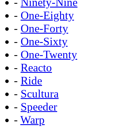
-
Ninety-Nine
-
One-Eighty
-
One-Forty
-
One-Sixty
-
One-Twenty
-
Reacto
-
Ride
-
Scultura
-
Speeder
-
Warp