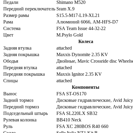
Педали
Shimano M520
Передний переключатель
Sram X.9
Размер рамы
S15.5-M17-L19-XL21
Рама
Алюминий 6066, AM-HFS-D7
Система
FSA Team Issue 44-32-22
Цвет
M.Psylo Gold
Колеса
Задняя втулка
attached
Задняя покрышка
Maxxis Dynomite 2.35 KV
Ободья
Двойные, Mavic Crossride disc Wheels
Передняя втулка
attached
Передняя покрышка
Maxxis Ignitor 2.35 KV
Спицы
attached
Компоненты
Вынос
FSA ST-OS170
Задний тормоз
Дисковые гидравлические, Avid Juicy
Передний тормоз
Дисковые гидравлические, Avid Juicy
Подседельный штырь
FSA SL220LX SB32
Рулевая колонка
BB410 Neck
Руль
FSA XC 280BOS R40 660
Седло
Selle Italia NT1 Kit B