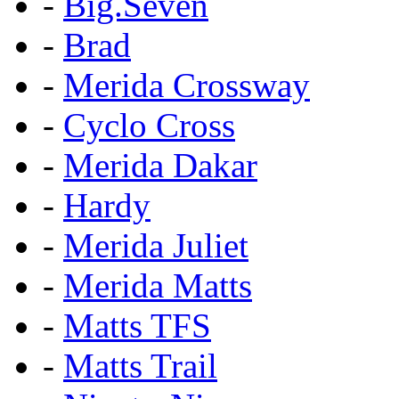
-
Big.Seven
-
Brad
-
Merida Crossway
-
Cyclo Cross
-
Merida Dakar
-
Hardy
-
Merida Juliet
-
Merida Matts
-
Matts TFS
-
Matts Trail