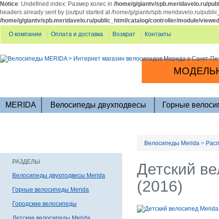
Notice
: Undefined index: Размер колес in
/home/g/giantv/spb.meridavelo.ru/publ
headers already sent by (output started at /home/g/giantv/spb.meridavelo.ru/public
/home/g/giantv/spb.meridavelo.ru/public_html/catalog/controller/module/viewe
О компании
Оплата и доставка
Возврат
Контакты
МОДЕЛЬН
MERIDA
Велосипеды двухподвесы
Горные велоси
»
Велосипеды Merida
Расп
РАЗДЕЛЫ
Детский ве
Велосипеды двухподвесы Merida
(2016)
Горные велосипеды Merida
Городские велосипеды
Детские велосипеды Merida