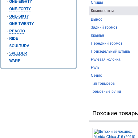
-
ONE-EIGHTY
Спицы
-
ONE-FORTY
Компоненты
-
ONE-SIXTY
Вынос
-
ONE-TWENTY
Задний тормоз
-
REACTO
Крылья
-
RIDE
Передний тормоз
-
SCULTURA
Подседельный штырь
-
SPEEDER
Рулевая колонка
-
WARP
Руль
Седло
Тип тормозов
Тормозные ручки
Похожие товар