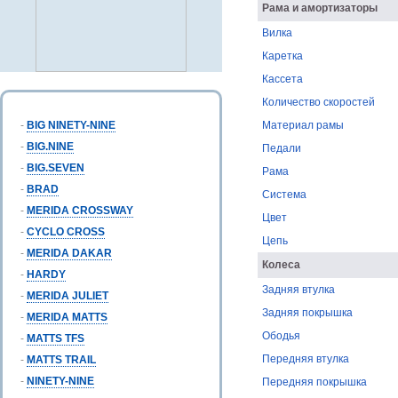
Рама и амортизаторы
Вилка
Каретка
Кассета
Количество скоростей
-
BIG NINETY-NINE
Материал рамы
-
BIG.NINE
Педали
-
BIG.SEVEN
Рама
-
BRAD
Система
-
MERIDA CROSSWAY
Цвет
-
CYCLO CROSS
Цепь
-
MERIDA DAKAR
Колеса
-
HARDY
Задняя втулка
-
MERIDA JULIET
Задняя покрышка
-
MERIDA MATTS
Ободья
-
MATTS TFS
Передняя втулка
-
MATTS TRAIL
-
NINETY-NINE
Передняя покрышка