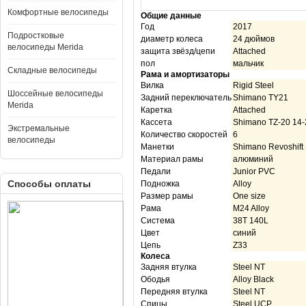
Комфортные велосипеды
Общие данные
Год
2017
Подростковые
диаметр колеса
24 дюймов
велосипеды Merida
защита звёзд/цепи
Attached
пол
мальчик
Складные велосипеды
Рама и амортизаторы
Вилка
Rigid Steel
Шоссейные велосипеды
Задний переключатель
Shimano TY21
Merida
Каретка
Attached
Кассета
Shimano TZ-20 14-
Экстремальные
Количество скоростей
6
велосипеды
Манетки
Shimano Revoshift
Материал рамы
алюминий
Педали
Junior PVC
Способы оплаты
Подножка
Alloy
Размер рамы
One size
Рама
M24 Alloy
Система
38T 140L
Цвет
синий
Цепь
Z33
Колеса
Задняя втулка
Steel NT
Ободья
Alloy Black
Передняя втулка
Steel NT
Спицы
Steel UCP