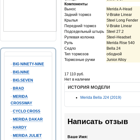
Компоненты
Вынос
Merida A-Head
Задний тормоз
V-Brake Linear
Крылья
Steel Long Fender
Передний тормоз
V-Brake Linear
Подседельный штырь
Steel 27.2
Рулевая колонка
Steel-Headset
Руль
Merida Rise 540
Седло
Bella 24
Тип тормозов
ободной
Тормозные ручки
Junior Alloy
-
BIG NINETY-NINE
Цена
-
BIG.NINE
17 110 руб.
Нет в наличии
-
BIG.SEVEN
ИСТОРИЯ МОДЕЛИ
-
BRAD
-
MERIDA
Merida Bella J24 (2019)
CROSSWAY
-
CYCLO CROSS
-
MERIDA DAKAR
Написать отзыв
-
HARDY
-
MERIDA JULIET
Ваше Имя: