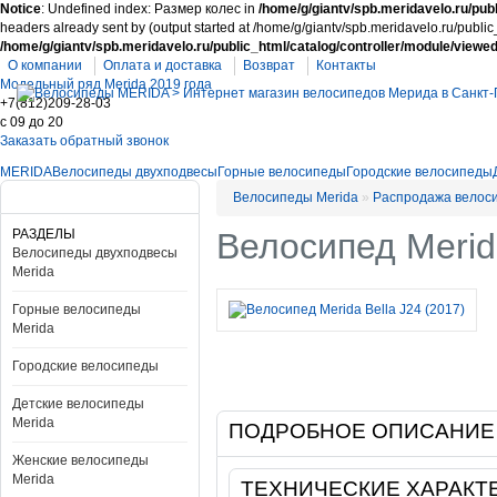
Notice
: Undefined index: Размер колес in
/home/g/giantv/spb.meridavelo.ru/publ
headers already sent by (output started at /home/g/giantv/spb.meridavelo.ru/public
/home/g/giantv/spb.meridavelo.ru/public_html/catalog/controller/module/viewe
О компании
Оплата и доставка
Возврат
Контакты
Модельный ряд Merida 2019 года
+7(812)209-28-03
c 09 до 20
Заказать обратный звонок
MERIDA
Велосипеды двухподвесы
Горные велосипеды
Городские велосипеды
Велосипеды Merida
»
Распродажа велос
РАЗДЕЛЫ
Велосипед Merida
Велосипеды двухподвесы
Merida
Горные велосипеды
Merida
Городские велосипеды
Детские велосипеды
Merida
ПОДРОБНОЕ ОПИСАНИЕ
Женские велосипеды
Merida
ТЕХНИЧЕСКИЕ ХАРАКТ