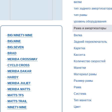
вилки
тип заднего амортизатора
тип рамы
уровень оборудования
Рама и амортизаторы
-
BIG NINETY-NINE
Вилка
-
BIG.NINE
Задний переключатель
-
BIG.SEVEN
Каретка
-
BRAD
Кассета
-
MERIDA CROSSWAY
Количество скоростей
-
CYCLO CROSS
Манетки
-
MERIDA DAKAR
Материал рамы
-
HARDY
Размер рамы
-
MERIDA JULIET
Рама
-
MERIDA MATTS
Система
-
MATTS TFS
Тип манеток
-
MATTS TRAIL
Цвет
-
NINETY-NINE