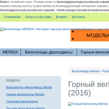
Notice
: Undefined index: Размер колес in
/home/g/giantv/spb.meridavelo.ru/publ
headers already sent by (output started at /home/g/giantv/spb.meridavelo.ru/public
/home/g/giantv/spb.meridavelo.ru/public_html/catalog/controller/module/viewe
О компании
Оплата и доставка
Возврат
Контакты
МОДЕЛЬН
MERIDA
Велосипеды двухподвесы
Горные велоси
»
Велосипеды Merida
Расп
РАЗДЕЛЫ
Горный вел
Велосипеды двухподвесы Merida
(2016)
Горные велосипеды Merida
Городские велосипеды
Детские велосипеды Merida