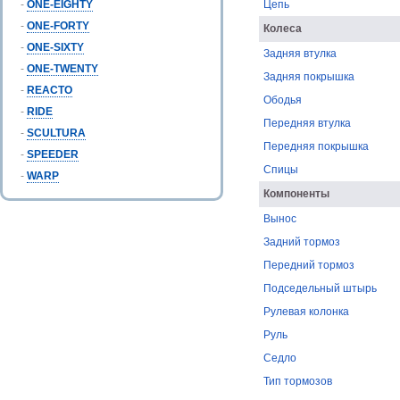
-
ONE-EIGHTY
Цепь
-
ONE-FORTY
Колеса
-
ONE-SIXTY
Задняя втулка
-
ONE-TWENTY
Задняя покрышка
-
REACTO
Ободья
-
RIDE
Передняя втулка
-
SCULTURA
Передняя покрышка
-
SPEEDER
Спицы
-
WARP
Компоненты
Вынос
Задний тормоз
Передний тормоз
Подседельный штырь
Рулевая колонка
Руль
Седло
Тип тормозов