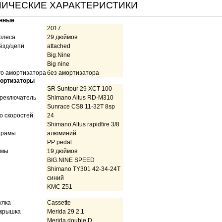
НИЧЕСКИЕ ХАРАКТЕРИСТИКИ
нные
2017
олеса
29 дюймов
ёзд/цепи
attached
Big.Nine
Big nine
го амортизатора
без амортизатора
мортизаторы
SR Suntour 29 XCT 100
реключатель
Shimano Altus RD-M310
Sunrace CS8 11-32T 8sp
о скоростей
24
Shimano Altus rapidfire 3/8
 рамы
алюминий
PP pedal
амы
19 дюймов
BIG.NINE SPEED
Shimano TY301 42-34-24T
синий
KMC Z51
улка
Cassette
окрышка
Merida 29 2.1
Merida double D