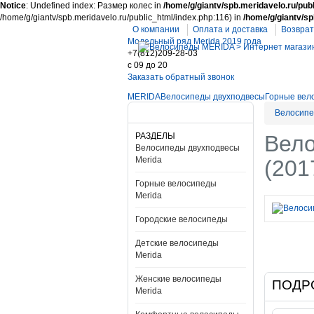
Notice
: Undefined index: Размер колес in
/home/g/giantv/spb.meridavelo.ru/publ
/home/g/giantv/spb.meridavelo.ru/public_html/index.php:116) in
/home/g/giantv/sp
О компании
Оплата и доставка
Возврат
Модельный ряд Merida 2019 года
+7(812)209-28-03
c 09 до 20
Заказать обратный звонок
MERIDA
Велосипеды двухподвесы
Горные вел
Велосипе
РАЗДЕЛЫ
Вело
Велосипеды двухподвесы
Merida
(201
Горные велосипеды
Merida
Городские велосипеды
Детские велосипеды
Merida
Женские велосипеды
ПОДР
Merida