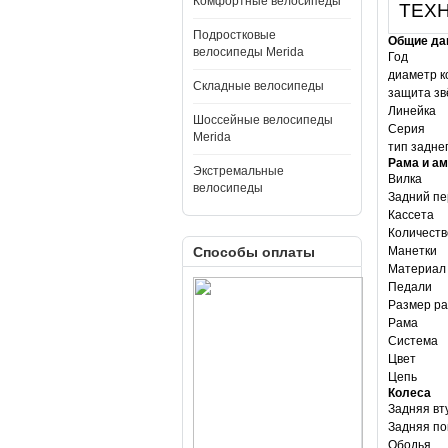
Комфортные велосипеды
ТЕХ
Подростковые
Общие да
велосипеды Merida
Год
диаметр к
Складные велосипеды
защита зв
Линейка
Шоссейные велосипеды
Серия
Merida
тип задне
Рама и а
Экстремальные
Вилка
велосипеды
Задний пе
Кассета
Количеств
Способы оплаты
Манетки
Материал
Педали
Размер р
Рама
Система
Цвет
Цепь
Колеса
Задняя вт
Задняя п
Ободья