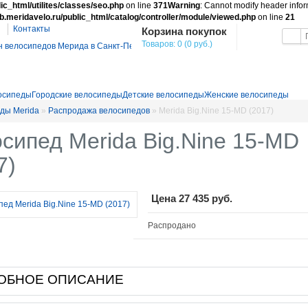
ic_html/utilites/classes/seo.php
on line
371
Warning
: Cannot modify header inform
b.meridavelo.ru/public_html/catalog/controller/module/viewed.php
on line
21
Контакты
Корзина покупок
Товаров: 0 (0 руб.)
осипеды
Городские велосипеды
Детские велосипеды
Женские велосипеды
ды Merida
»
Распродажа велосипедов
»
Merida Big.Nine 15-MD (2017)
сипед Merida Big.Nine 15-MD
7)
Цена
27 435 руб.
Распродано
ОБНОЕ ОПИСАНИЕ