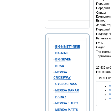
Передняя 
Передняя
Спицы
Компонен
Вынос
Задний то
Передний
Подседел
Рулевая к
Руль
-
BIG NINETY-NINE
Седло
Тип тормо
-
BIG.NINE
Тормозные
-
BIG.SEVEN
Цена
-
BRAD
27 435 руб
Нет в нал
-
MERIDA
CROSSWAY
ИСТОР
-
CYCLO CROSS
M
-
MERIDA DAKAR
M
M
-
HARDY
M
-
MERIDA JULIET
-
MERIDA MATTS