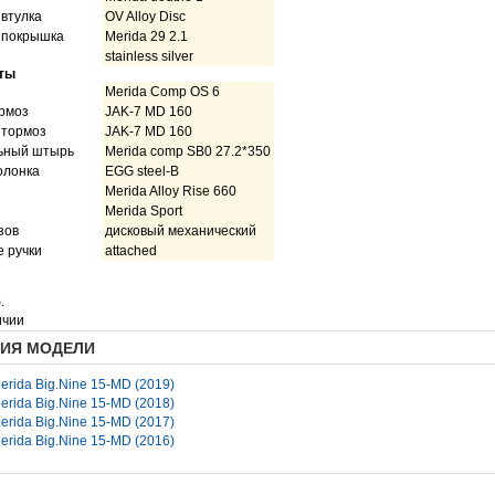
втулка
OV Alloy Disc
 покрышка
Merida 29 2.1
stainless silver
ты
Merida Comp OS 6
рмоз
JAK-7 MD 160
 тормоз
JAK-7 MD 160
ьный штырь
Merida comp SB0 27.2*350
олонка
EGG steel-B
Merida Alloy Rise 660
Merida Sport
зов
дисковый механический
 ручки
attached
.
ичии
ИЯ МОДЕЛИ
erida Big.Nine 15-MD (2019)
erida Big.Nine 15-MD (2018)
erida Big.Nine 15-MD (2017)
erida Big.Nine 15-MD (2016)