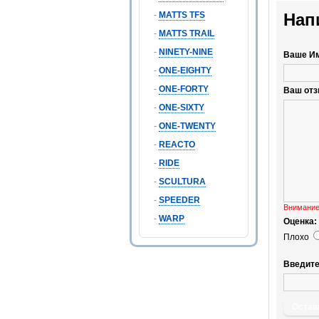
-
MATTS TFS
Нап
-
MATTS TRAIL
-
NINETY-NINE
Ваше И
-
ONE-EIGHTY
-
ONE-FORTY
Ваш отз
-
ONE-SIXTY
-
ONE-TWENTY
-
REACTO
-
RIDE
-
SCULTURA
-
SPEEDER
Внимание
-
WARP
Оценка:
Плохо
Введите
Остав