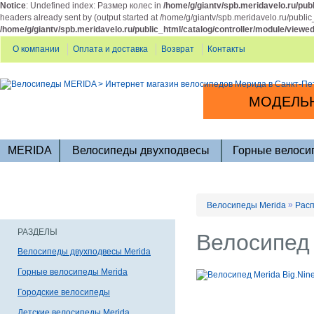
Notice
: Undefined index: Размер колес in
/home/g/giantv/spb.meridavelo.ru/publ
headers already sent by (output started at /home/g/giantv/spb.meridavelo.ru/public
/home/g/giantv/spb.meridavelo.ru/public_html/catalog/controller/module/viewe
О компании
Оплата и доставка
Возврат
Контакты
МОДЕЛЬН
MERIDA
Велосипеды двухподвесы
Горные велоси
»
Велосипеды Merida
Расп
РАЗДЕЛЫ
Велосипед 
Велосипеды двухподвесы Merida
Горные велосипеды Merida
Городские велосипеды
Детские велосипеды Merida