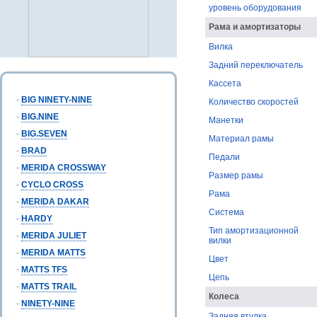
уровень оборудования
Рама и амортизаторы
Вилка
Задний переключатель
Кассета
-
BIG NINETY-NINE
Количество скоростей
-
BIG.NINE
Манетки
-
BIG.SEVEN
Материал рамы
-
BRAD
Педали
-
MERIDA CROSSWAY
Размер рамы
-
CYCLO CROSS
Рама
-
MERIDA DAKAR
Система
-
HARDY
Тип амортизационной
-
MERIDA JULIET
вилки
-
MERIDA MATTS
Цвет
-
MATTS TFS
Цепь
-
MATTS TRAIL
Колеса
-
NINETY-NINE
Задняя втулка