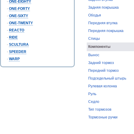
-
ONE-EIGHTY
Задняя покрышка
-
ONE-FORTY
Ободья
-
ONE-SIXTY
-
ONE-TWENTY
Передняя втулка
-
REACTO
Передняя покрышка
-
RIDE
Спицы
-
SCULTURA
Компоненты
-
SPEEDER
Вынос
-
WARP
Задний тормоз
Передний тормоз
Подседельный штырь
Рулевая колонка
Руль
Седло
Тип тормозов
Тормозные ручки