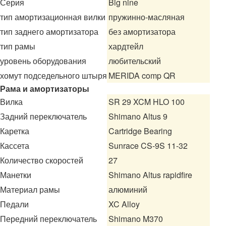
Серия
Big nine
тип амортизационная вилки
пружинно-масляная
тип заднего амортизатора
без амортизатора
тип рамы
хардтейл
уровень оборудования
любительский
хомут подседельного штыря
MERIDA comp QR
Рама и амортизаторы
Вилка
SR 29 XCM HLO 100
Задний переключатель
Shimano Altus 9
Каретка
Cartridge Bearing
Кассета
Sunrace CS-9S 11-32
Количество скоростей
27
Манетки
Shimano Altus rapidfire
Материал рамы
алюминий
Педали
XC Alloy
Передний переключатель
Shimano M370