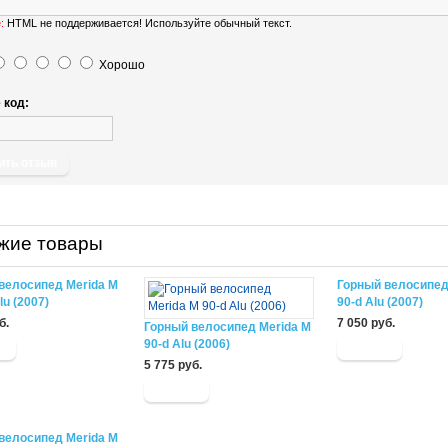
:
HTML не поддерживается! Используйте обычный текст.
Хорошо
 код:
ить отзыв
жие товары
велосипед Merida M
Горный велосипед
lu (2007)
90-d Alu (2007)
б.
7 050 руб.
Горный велосипед Merida M
90-d Alu (2006)
5 775 руб.
велосипед Merida M