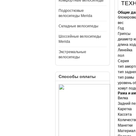
Комфортные велосипеды
ТЕХ
Подростковые
Общие да
велосипеды Merida
блокировк
вес
Складные велосипеды
Год
Грипсы
Шоссейные велосипеды
диаметр к
Merida
длина ход
Линейка
Экстремальные
пол
велосипеды
Серия
тип аморт
тип задне
Способы оплаты
тип рамы
уровень о
хомут под
Рама и а
Вилка
Задний пе
Каретка
Кассета
Количеств
Манетки
Материал