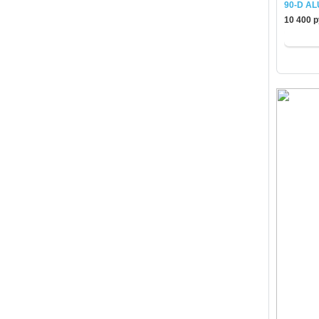
90-D AL
10 400 р