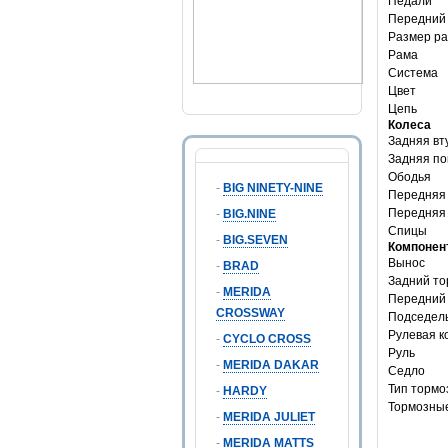
Педали
Передний
Размер р
Рама
Система
Цвет
Цепь
Колеса
Задняя вт
Задняя п
Ободья
-
BIG NINETY-NINE
Передняя 
Передняя
-
BIG.NINE
Спицы
-
BIG.SEVEN
Компонен
Вынос
-
BRAD
Задний то
-
MERIDA
Передний
CROSSWAY
Подседел
Рулевая к
-
CYCLO CROSS
Руль
-
MERIDA DAKAR
Седло
Тип тормо
-
HARDY
Тормозные
-
MERIDA JULIET
Цена
-
MERIDA MATTS