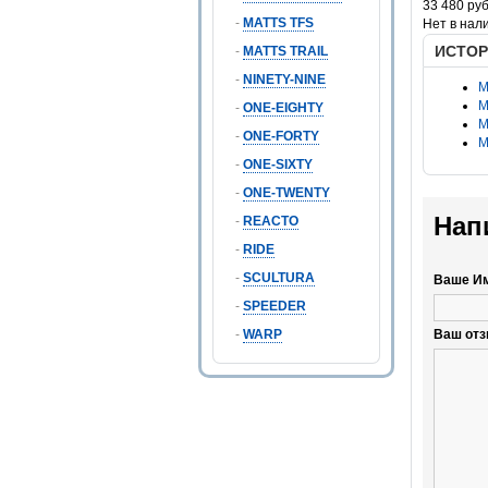
33 480 руб
-
MATTS TFS
Нет в нал
ИСТОР
-
MATTS TRAIL
-
NINETY-NINE
M
M
-
ONE-EIGHTY
M
-
ONE-FORTY
M
-
ONE-SIXTY
-
ONE-TWENTY
Нап
-
REACTO
-
RIDE
-
SCULTURA
Ваше И
-
SPEEDER
-
WARP
Ваш отз