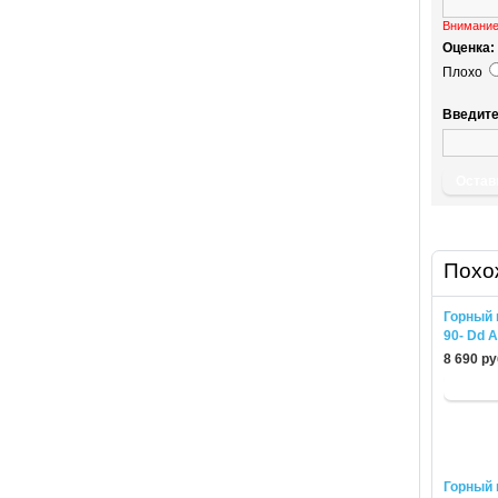
Внимание
Оценка:
Плохо
Введите
Остав
Похо
Горный 
90- Dd A
8 690 ру
Горный 