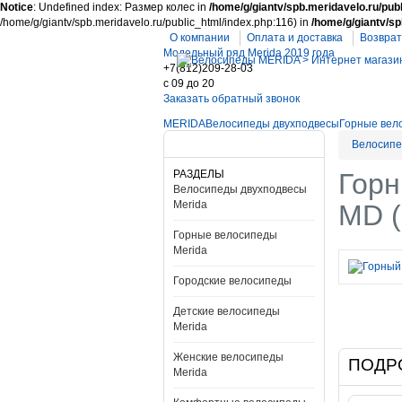
Notice
: Undefined index: Размер колес in
/home/g/giantv/spb.meridavelo.ru/publ
/home/g/giantv/spb.meridavelo.ru/public_html/index.php:116) in
/home/g/giantv/sp
О компании
Оплата и доставка
Возврат
Модельный ряд Merida 2019 года
+7(812)209-28-03
c 09 до 20
Заказать обратный звонок
MERIDA
Велосипеды двухподвесы
Горные вел
Велосипе
РАЗДЕЛЫ
Горн
Велосипеды двухподвесы
Merida
MD (
Горные велосипеды
Merida
Городские велосипеды
Детские велосипеды
Merida
Женские велосипеды
ПОДР
Merida