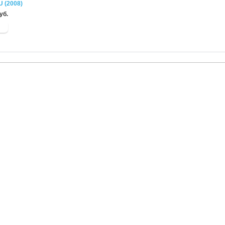
U (2008)
уб.