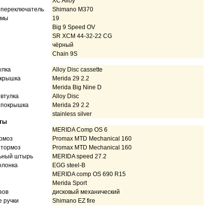
XC Alloy
 переключатель
Shimano M370
амы
19
Big 9 Speed OV
SR XCM 44-32-22 CG
чёрный
Chain 9S
улка
Alloy Disc cassette
окрышка
Merida 29 2.2
Merida Big Nine D
втулка
Alloy Disc
 покрышка
Merida 29 2.2
stainless silver
ты
MERIDA Comp OS 6
рмоз
Promax MTD Mechanical 160
 тормоз
Promax MTD Mechanical 160
ьный штырь
MERIDA speed 27.2
олонка
EGG steel-B
MERIDA comp OS 690 R15
Merida Sport
зов
дисковый механический
 ручки
Shimano EZ fire