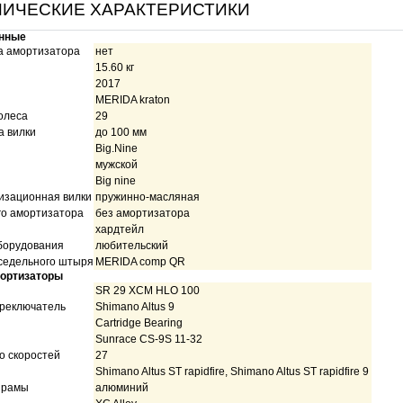
НИЧЕСКИЕ ХАРАКТЕРИСТИКИ
нные
а амортизатора
нет
15.60 кг
2017
MERIDA kraton
олеса
29
а вилки
до 100 мм
Big.Nine
мужской
Big nine
изационная вилки
пружинно-масляная
го амортизатора
без амортизатора
хардтейл
борудования
любительский
седельного штыря
MERIDA comp QR
мортизаторы
SR 29 XCM HLO 100
реключатель
Shimano Altus 9
Cartridge Bearing
Sunrace CS-9S 11-32
о скоростей
27
Shimano Altus ST rapidfire, Shimano Altus ST rapidfire 9
 рамы
алюминий