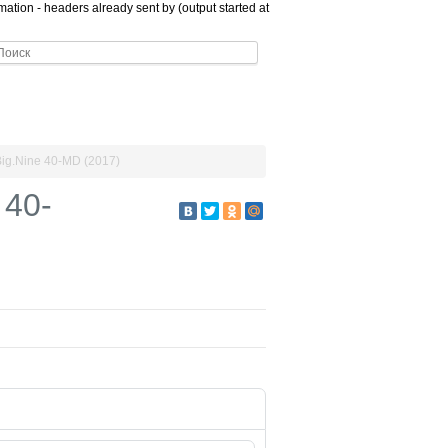
ation - headers already sent by (output started at
Big.Nine 40-MD (2017)
 40-