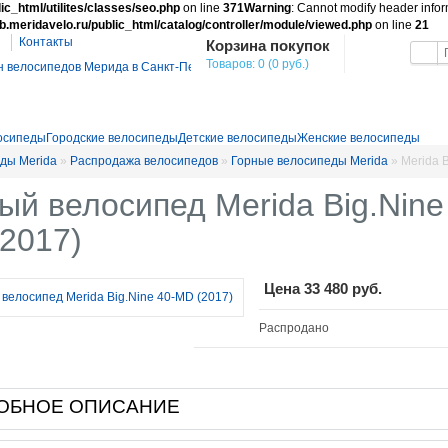
ic_html/utilites/classes/seo.php
on line
371
Warning
: Cannot modify header inform
b.meridavelo.ru/public_html/catalog/controller/module/viewed.php
on line
21
Контакты
Корзина покупок
Товаров: 0 (0 руб.)
осипеды
Городские велосипеды
Детские велосипеды
Женские велосипеды
ды Merida
»
Распродажа велосипедов
»
Горные велосипеды Merida
»
Merida 
ый велосипед Merida Big.Nine
2017)
Цена
33 480 руб.
Распродано
ОБНОЕ ОПИСАНИЕ