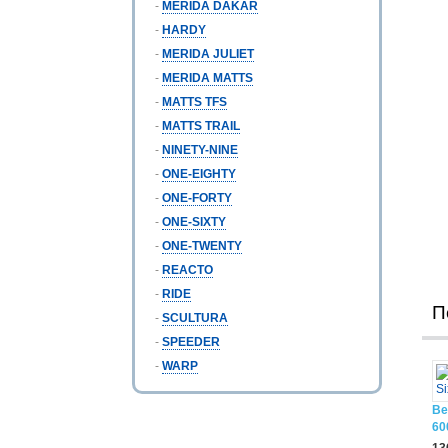
-
MERIDA DAKAR
-
HARDY
-
MERIDA JULIET
-
MERIDA MATTS
-
MATTS TFS
-
MATTS TRAIL
-
NINETY-NINE
-
ONE-EIGHTY
-
ONE-FORTY
-
ONE-SIXTY
-
ONE-TWENTY
-
REACTO
-
RIDE
П
-
SCULTURA
-
SPEEDER
-
WARP
Ве
60