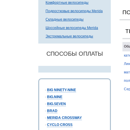
Комфортные велосипеды
Подростковые велосипеды Merida
П
Складные велосипеды
Шоссейные велосипеды Merida
Т
Экстремальные велосипеды
Об
СПОСОБЫ ОПЛАТЫ
кат
Лин
мат
пол
Се
-
BIG NINETY-NINE
-
BIG.NINE
-
BIG.SEVEN
-
BRAD
-
MERIDA CROSSWAY
-
CYCLO CROSS