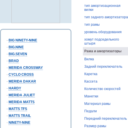
тип амортизационная
вилки
тип заднего амортизатора
тип рамы
уровень оборудования
хомут подседельного
-
BIG NINETY-NINE
штыря
-
BIG.NINE
Рама и амортизаторы
-
BIG.SEVEN
Вилка
-
BRAD
Задний переключатель
-
MERIDA CROSSWAY
Каретка
-
CYCLO CROSS
-
MERIDA DAKAR
Кассета
-
HARDY
Количество скоростей
-
MERIDA JULIET
Манетки
-
MERIDA MATTS
Материал рамы
-
MATTS TFS
Педали
-
MATTS TRAIL
Передний переключатель
-
NINETY-NINE
Размер рамы