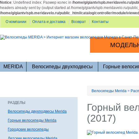
Notice
: Undefined index: Размер колес in
/home/g/giantv/spb.meridavelo.ru/publ
headers already sent by (output started at /home/g/giantv/spb.meridavelo.ru/public
/home/g/giantv/spb.meridavelo.ru/public_html/catalog/controller/module/viewe
О компании
Оплата и доставка
Возврат
Контакты
МОДЕЛЬН
MERIDA
Велосипеды двухподвесы
Горные велоси
»
Велосипеды Merida
Расп
РАЗДЕЛЫ
Горный вел
Велосипеды двухподвесы Merida
(2017)
Горные велосипеды Merida
Городские велосипеды
Детские велосипеды Merida