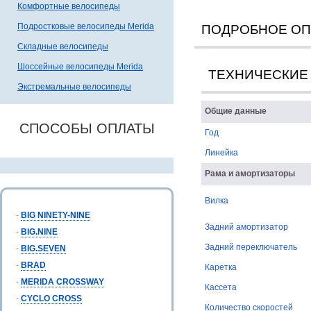
Комфортные велосипеды
Подростковые велосипеды Merida
ПОДРОБНОЕ О
Складные велосипеды
Шоссейные велосипеды Merida
ТЕХНИЧЕСКИЕ
Экстремальные велосипеды
Общие данные
СПОСОБЫ ОПЛАТЫ
Год
Линейка
Рама и амортизаторы
Вилка
-
BIG NINETY-NINE
Задний амортизатор
-
BIG.NINE
Задний переключатель
-
BIG.SEVEN
-
BRAD
Каретка
-
MERIDA CROSSWAY
Кассета
-
CYCLO CROSS
Количество скоростей