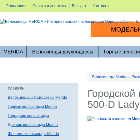
О компании
Оплата и доставка
Возврат
Контакты
МОДЕЛЬН
MERIDA
Велосипеды двухподвесы
Горные велоси
»
Велосипеды Merida
Расп
РАЗДЕЛЫ
Городской 
Велосипеды двухподвесы Merida
500-D Lady
Горные велосипеды Merida
Городские велосипеды
Детские велосипеды Merida
Женские велосипеды Merida