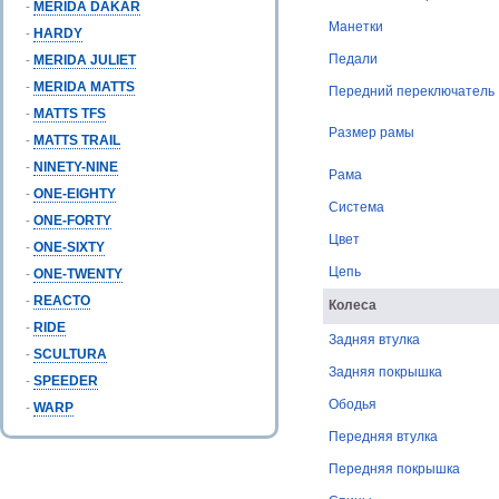
-
MERIDA DAKAR
Манетки
-
HARDY
Педали
-
MERIDA JULIET
-
MERIDA MATTS
Передний переключатель
-
MATTS TFS
Размер рамы
-
MATTS TRAIL
-
NINETY-NINE
Рама
-
ONE-EIGHTY
Система
-
ONE-FORTY
Цвет
-
ONE-SIXTY
Цепь
-
ONE-TWENTY
-
REACTO
Колеса
-
RIDE
Задняя втулка
-
SCULTURA
Задняя покрышка
-
SPEEDER
Ободья
-
WARP
Передняя втулка
Передняя покрышка