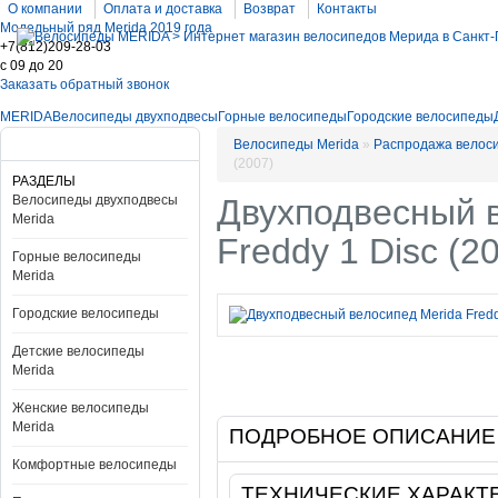
О компании
Оплата и доставка
Возврат
Контакты
Модельный ряд Merida 2019 года
+7(812)209-28-03
c 09 до 20
Заказать обратный звонок
MERIDA
Велосипеды двухподвесы
Горные велосипеды
Городские велосипеды
Велосипеды Merida
»
Распродажа велос
(2007)
РАЗДЕЛЫ
Велосипеды двухподвесы
Двухподвесный 
Merida
Freddy 1 Disc (2
Горные велосипеды
Merida
Городские велосипеды
Детские велосипеды
Merida
Женские велосипеды
Merida
ПОДРОБНОЕ ОПИСАНИЕ
Комфортные велосипеды
ТЕХНИЧЕСКИЕ ХАРАКТ