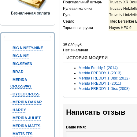
Подседельный штырь
Truvativ XR Dou
Рулевая колонка
Truvativ Holzfel
Руль
Truvativ Holzfel
Седло
Titec Berserker 
Тормозные ручки
Hayes HFX-9
Цена
35 030 руб.
-
BIG NINETY-NINE
Нет в наличии
-
BIG.NINE
ИСТОРИЯ МОДЕЛИ
-
BIG.SEVEN
Merida Freddy 1 (2014)
-
BRAD
Merida FREDDY 1 (2013)
Merida FREDDY 1 Disc (2012)
-
MERIDA
Merida FREDDY 1 (2011)
CROSSWAY
Merida FREDDY 1 Disc (2008)
-
CYCLO CROSS
-
MERIDA DAKAR
-
HARDY
Написать отзыв
-
MERIDA JULIET
-
MERIDA MATTS
Ваше Имя:
-
MATTS TFS