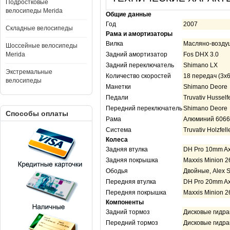
Подростковые
велосипеды Merida
Общие данные
Год
2007
Складные велосипеды
Рама и амортизаторы
Вилка
Масляно-воздуш
Шоссейные велосипеды
Merida
Задний амортизатор
Fos DHX 3.0
Задний переключатель
Shimano LX
Экстремальные
Количество скоростей
18 передач (3x6
велосипеды
Манетки
Shimano Deore
Педали
Truvativ Husself
Передний переключатель
Shimano Deore
Способы оплаты
Рама
Алюминий 6066
Система
Truvativ Holzfell
Колеса
Задняя втулка
DH Pro 10mm Ax
Задняя покрышка
Maxxis Minion 26
Ободья
Двойные, Alex S
Передняя втулка
DH Pro 20mm Ax
Передняя покрышка
Maxxis Minion 26
Компоненты
Задний тормоз
Дисковые гидра
Передний тормоз
Дисковые гидра