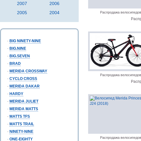
2007
2006
2005
2004
Распродажа велосипедо
Расп
-
BIG NINETY-NINE
-
BIG.NINE
-
BIG.SEVEN
-
BRAD
-
MERIDA CROSSWAY
Распродажа велосипедо
-
CYCLO CROSS
Расп
-
MERIDA DAKAR
-
HARDY
-
MERIDA JULIET
-
MERIDA MATTS
-
MATTS TFS
-
MATTS TRAIL
-
NINETY-NINE
Распродажа велосипедо
-
ONE-EIGHTY