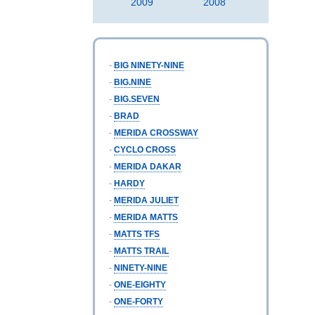
2009
2008
-
BIG NINETY-NINE
-
BIG.NINE
-
BIG.SEVEN
-
BRAD
-
MERIDA CROSSWAY
-
CYCLO CROSS
-
MERIDA DAKAR
-
HARDY
-
MERIDA JULIET
-
MERIDA MATTS
-
MATTS TFS
-
MATTS TRAIL
-
NINETY-NINE
-
ONE-EIGHTY
-
ONE-FORTY