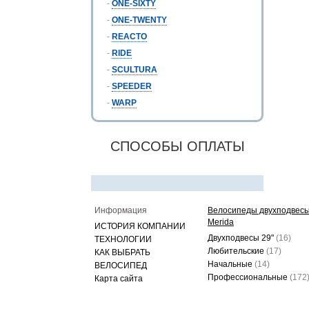
-
ONE-SIXTY
-
ONE-TWENTY
-
REACTO
-
RIDE
-
SCULTURA
-
SPEEDER
-
WARP
СПОСОБЫ ОПЛАТЫ
Информация
Велосипеды двухподвес
Merida
ИСТОРИЯ КОМПАНИИ
Двухподвесы 29"
(16)
ТЕХНОЛОГИИ
Любительские
(17)
КАК ВЫБРАТЬ
Начальные
(14)
ВЕЛОСИПЕД
Профессиональные
(172
Карта сайта