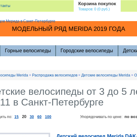
Корзина покупок
нтакты
Товаров: 0 (0 руб.)
МОДЕЛЬНЫЙ РЯД MERIDA 2019 ГОДА
Горные велосипеды
Городские велосипеды
Детск
»
»
»
осипеды Merida
Распродажа велосипедов
Детские велосипеды Merida
О
тские велосипеды от 3 до 5 ле
11 в Санкт-Петербурге
20
по во
ить по:
15
30
60
100
Упорядочивать по цене:
Детский велосипед Merida DAK