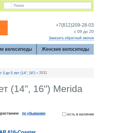
+7(812)209-28-03
c 09 до 20
Заказать обратный звонок
ие велосипеды
Женские велосипеды
»
2011
т 3 до 5 лет (14", 16")
т (14", 16") Merida
зрастанию
по убыванию
есть в наличии
AR 616-Coaster