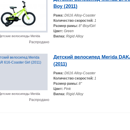
Boy (2011)
Рама:
D616 Alloy-Coaster
Количество скоростей:
1
Размер рамы:
8"-Boy/Girl
Цвет:
Green
Детские велосипеды Merida
Вилка:
Rigid Alloy
Распродано
Детский велосипед Merida DAKA
(2011)
Рама:
D616 Alloy-Coaster
Количество скоростей:
1
Размер рамы:
8"
Цвет:
Pink
Детские велосипеды Merida
Вилка:
Rigid Alloy
Распродано