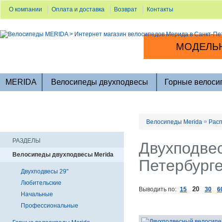
О компании
Оплата и доставка
Возврат
Контакты
МОДЕЛЬН
MERIDA
Велосипеды двухподвесы
Горные велоси
»
Велосипеды Merida
Расп
РАЗДЕЛЫ
Двухподвес
Велосипеды двухподвесы Merida
Петербург
Двухподвесы 29"
Любительские
20
Выводить по:
15
30
6
Начальные
Профессиональные