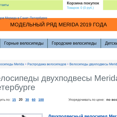
Корзина покупок
нтакты
Товаров: 0 (0 руб.)
МОДЕЛЬНЫЙ РЯД MERIDA 2019 ГОДА
Горные велосипеды
Городские велосипеды
Детск
»
»
осипеды Merida
Распродажа велосипедов
Велосипеды двухподвесы Meri
лосипеды двухподвесы Merida
тербурге
20
по во
ить по:
15
30
60
100
Упорядочивать по цене:
Двухподвесный велосипед Merid