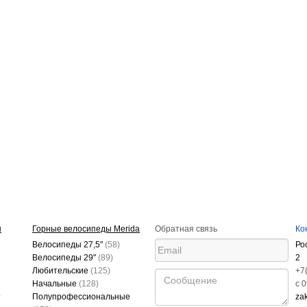
ы
Горные велосипеды Merida
Обратная связь
Ко
Велосипеды 27,5"
(58)
Ро
Велосипеды 29"
(89)
2
Любительские
(125)
+7
Начальные
(128)
c 
)
Полупрофессиональные
za