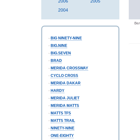
2006
2005
2004
Вел
-
BIG NINETY-NINE
-
BIG.NINE
-
BIG.SEVEN
-
BRAD
-
MERIDA CROSSWAY
-
CYCLO CROSS
-
MERIDA DAKAR
-
HARDY
-
MERIDA JULIET
-
MERIDA MATTS
-
MATTS TFS
-
MATTS TRAIL
-
NINETY-NINE
-
ONE-EIGHTY