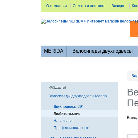
О компании
Оплата и доставка
Возврат
Ко
MERIDA
Велосипеды двухподвесы
Вел
РАЗДЕЛЫ
Ве
Велосипеды двухподвесы Merida
Пе
Двухподвесы 29"
Любительские
Вывод
Начальные
Профессиональные