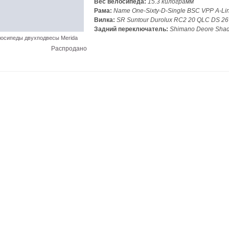
Вес велосипеда:
15.3 килограмм
Рама:
Name One-Sixty-D-Single BSC VPP A-Li
Вилка:
SR Suntour Durolux RC2 20 QLC DS 26
Задний переключатель:
Shimano Deore Sha
осипеды двухподвесы Merida
Распродано