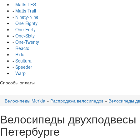
-
Matts TFS
-
Matts Trail
-
Ninety-Nine
-
One-Eighty
-
One-Forty
-
One-Sixty
-
One-Twenty
-
Reacto
-
Ride
-
Scultura
-
Speeder
-
Warp
Способы оплаты
Велосипеды Merida
»
Распродажа велосипедов
»
Велосипеды дв
Велосипеды двухподвесы M
Петербурге