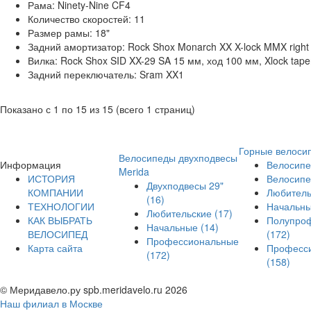
Рама:
Ninety-Nine CF4
Количество скоростей:
11
Размер рамы:
18"
Задний амортизатор:
Rock Shox Monarch XX X-lock MMX right
Вилка:
Rock Shox SID XX-29 SA 15 мм, ход 100 мм, Xlock tape
Задний переключатель:
Sram XX1
Показано с 1 по 15 из 15 (всего 1 страниц)
Горные велоси
Велосипеды двухподвесы
Информация
Велосипе
Merida
ИСТОРИЯ
Велосипе
Двухподвесы 29"
КОМПАНИИ
Любител
(16)
ТЕХНОЛОГИИ
Начальн
Любительские
(17)
КАК ВЫБРАТЬ
Полупро
Начальные
(14)
ВЕЛОСИПЕД
(172)
Профессиональные
Карта сайта
Професс
(172)
(158)
© Меридавело.ру spb.meridavelo.ru 2026
Наш филиал в Москве