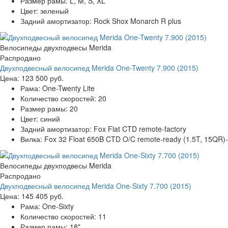
Размер рамы:
L, M, S, XL
Цвет:
зеленый
Задний амортизатор:
Rock Shox Monarch R plus
Велосипеды двухподвесы Merida
Распродано
Двухподвесный велосипед Merida One-Twenty 7.900 (2015)
Цена:
123 500 руб.
Рама:
One-Twenty Lite
Количество скоростей:
20
Размер рамы:
20
Цвет:
синий
Задний амортизатор:
Fox Flat CTD remote-factory
Вилка:
Fox 32 Float 650B CTD O/C remote-ready (1.5T, 15QR)- 
Велосипеды двухподвесы Merida
Распродано
Двухподвесный велосипед Merida One-Sixty 7.700 (2015)
Цена:
145 405 руб.
Рама:
One-Sixty
Количество скоростей:
11
Размер рамы:
18"