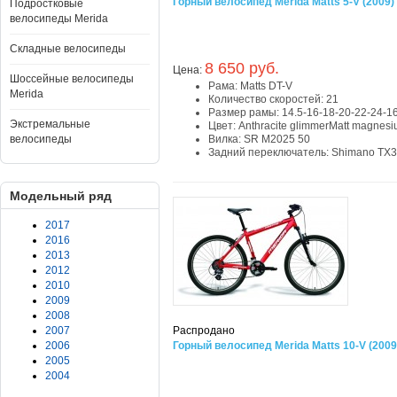
Горный велосипед Merida Matts 5-V (2009)
Подростковые
велосипеды Merida
Складные велосипеды
8 650 руб.
Цена:
Шоссейные велосипеды
Рама:
Matts DT-V
Merida
Количество скоростей:
21
Размер рамы:
14.5-16-18-20-22-24-1
Экстремальные
Цвет:
Anthracite glimmerMatt magnes
велосипеды
Вилка:
SR M2025 50
Задний переключатель:
Shimano TX
Модельный ряд
2017
2016
2013
2012
2010
2009
2008
2007
Распродано
2006
Горный велосипед Merida Matts 10-V (2009
2005
2004