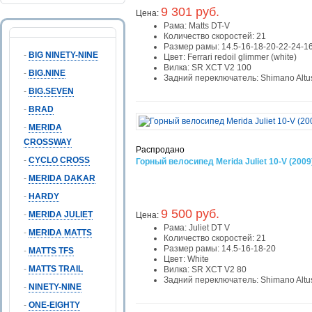
9 301 руб.
Цена:
Рама:
Matts DT-V
Количество скоростей:
21
Размер рамы:
14.5-16-18-20-22-24-1
-
BIG NINETY-NINE
Цвет:
Ferrari redoil glimmer (white)
Вилка:
SR XCT V2 100
-
BIG.NINE
Задний переключатель:
Shimano Altu
-
BIG.SEVEN
-
BRAD
-
MERIDA
CROSSWAY
Распродано
-
CYCLO CROSS
Горный велосипед Merida Juliet 10-V (2009
-
MERIDA DAKAR
-
HARDY
9 500 руб.
-
MERIDA JULIET
Цена:
Рама:
Juliet DT V
-
MERIDA MATTS
Количество скоростей:
21
Размер рамы:
14.5-16-18-20
-
MATTS TFS
Цвет:
White
-
MATTS TRAIL
Вилка:
SR XCT V2 80
Задний переключатель:
Shimano Altu
-
NINETY-NINE
-
ONE-EIGHTY