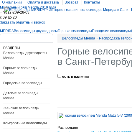
О компании
Оплата и доставка
Возврат
Контакты
Модельный ряд Merida 2019 года
+7(812)209-28-03
c 09 до 20
Заказать обратный звонок
MERIDA
Велосипеды двухподвесы
Горные велосипеды
Городские велосипеды
Велосипеды Merida
»
Распродажа велос
РАЗДЕЛЫ
Горные велосипе
Велосипеды двухподвесы
Merida
в Санкт-Петербу
Горные велосипеды
Merida
есть в наличии
Городские велосипеды
Детские велосипеды
Merida
Женские велосипеды
Merida
Комфортные велосипеды
Распродано