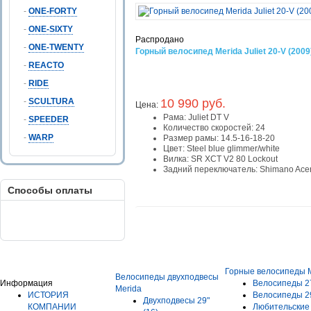
-
ONE-FORTY
-
ONE-SIXTY
Распродано
-
ONE-TWENTY
Горный велосипед Merida Juliet 20-V (2009
-
REACTO
-
RIDE
-
SCULTURA
10 990 руб.
Цена:
Рама:
Juliet DT V
-
SPEEDER
Количество скоростей:
24
-
WARP
Размер рамы:
14.5-16-18-20
Цвет:
Steel blue glimmer/white
Вилка:
SR XCT V2 80 Lockout
Задний переключатель:
Shimano Ace
Способы оплаты
Горные велосипеды 
Велосипеды двухподвесы
Информация
Велосипеды 2
Merida
ИСТОРИЯ
Велосипеды 2
Двухподвесы 29"
КОМПАНИИ
Любительски