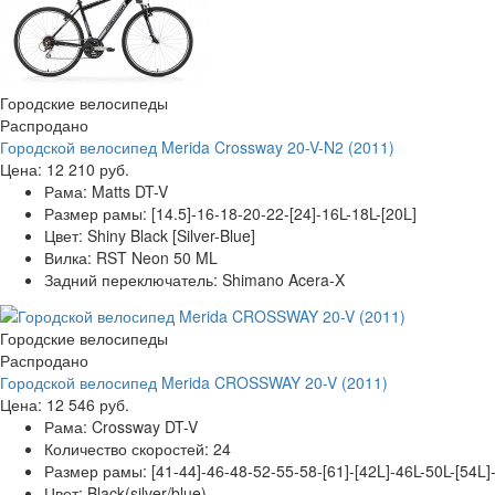
Городские велосипеды
Распродано
Городской велосипед Merida Crossway 20-V-N2 (2011)
Цена:
12 210 руб.
Рама:
Matts DT-V
Размер рамы:
[14.5]-16-18-20-22-[24]-16L-18L-[20L]
Цвет:
Shiny Black [Silver-Blue]
Вилка:
RST Neon 50 ML
Задний переключатель:
Shimano Acera-X
Городские велосипеды
Распродано
Городской велосипед Merida CROSSWAY 20-V (2011)
Цена:
12 546 руб.
Рама:
Crossway DT-V
Количество скоростей:
24
Размер рамы:
[41-44]-46-48-52-55-58-[61]-[42L]-46L-50L-[54L]
Цвет:
Black(silver/blue)