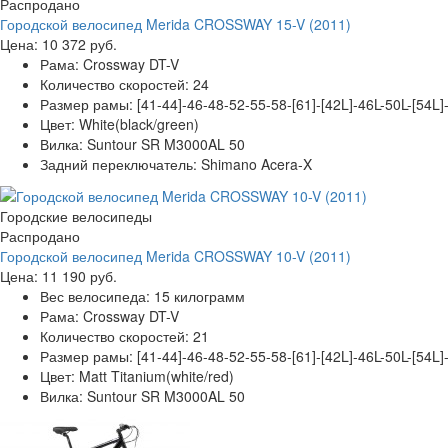
Распродано
Городской велосипед Merida CROSSWAY 15-V (2011)
Цена:
10 372 руб.
Рама:
Crossway DT-V
Количество скоростей:
24
Размер рамы:
[41-44]-46-48-52-55-58-[61]-[42L]-46L-50L-[54L]
Цвет:
White(black/green)
Вилка:
Suntour SR M3000AL 50
Задний переключатель:
Shimano Acera-X
Городские велосипеды
Распродано
Городской велосипед Merida CROSSWAY 10-V (2011)
Цена:
11 190 руб.
Вес велосипеда:
15 килограмм
Рама:
Crossway DT-V
Количество скоростей:
21
Размер рамы:
[41-44]-46-48-52-55-58-[61]-[42L]-46L-50L-[54L]
Цвет:
Matt Titanium(white/red)
Вилка:
Suntour SR M3000AL 50