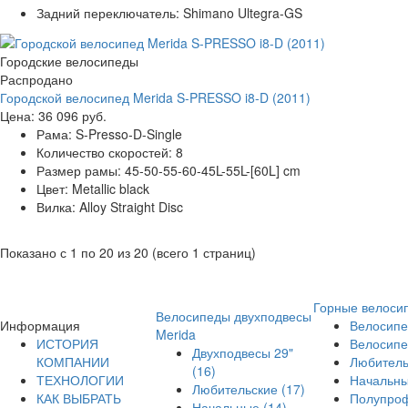
Задний переключатель:
Shimano Ultegra-GS
Городские велосипеды
Распродано
Городской велосипед Merida S-PRESSO i8-D (2011)
Цена:
36 096 руб.
Рама:
S-Presso-D-Single
Количество скоростей:
8
Размер рамы:
45-50-55-60-45L-55L-[60L] cm
Цвет:
Metallic black
Вилка:
Alloy Straight Disc
Показано с 1 по 20 из 20 (всего 1 страниц)
Горные велоси
Велосипеды двухподвесы
Информация
Велосипе
Merida
ИСТОРИЯ
Велосипе
Двухподвесы 29"
КОМПАНИИ
Любител
(16)
ТЕХНОЛОГИИ
Начальн
Любительские
(17)
КАК ВЫБРАТЬ
Полупро
Начальные
(14)