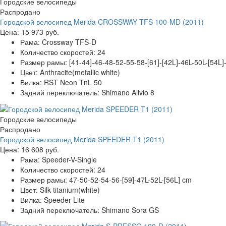
Городские велосипеды
Распродано
Городской велосипед Merida CROSSWAY TFS 100-MD (2011)
Цена:
15 973 руб.
Рама:
Crossway TFS-D
Количество скоростей:
24
Размер рамы:
[41-44]-46-48-52-55-58-[61]-[42L]-46L-50L-[54L]
Цвет:
Anthracite(metallic white)
Вилка:
RST Neon TnL 50
Задний переключатель:
Shimano Alivio 8
Городские велосипеды
Распродано
Городской велосипед Merida SPEEDER T1 (2011)
Цена:
16 608 руб.
Рама:
Speeder-V-Single
Количество скоростей:
24
Размер рамы:
47-50-52-54-56-[59]-47L-52L-[56L] cm
Цвет:
Silk titanium(white)
Вилка:
Speeder Lite
Задний переключатель:
Shimano Sora GS