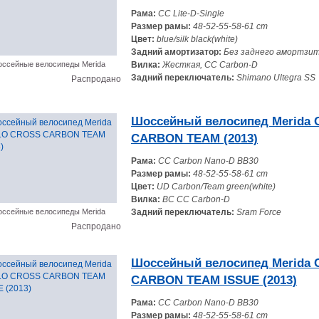
Рама:
CC Lite-D-Single
Размер рамы:
48-52-55-58-61 cm
Цвет:
blue/silk black(white)
Задний амортизатор:
Без заднего амортзи
ссейные велосипеды Merida
Вилка:
Жесткая, CC Carbon-D
Задний переключатель:
Shimano Ultegra SS
Распродано
Шоссейный велосипед Merida
CARBON TEAM (2013)
Рама:
CC Carbon Nano-D BB30
Размер рамы:
48-52-55-58-61 cm
Цвет:
UD Carbon/Team green(white)
Вилка:
BC CC Carbon-D
ссейные велосипеды Merida
Задний переключатель:
Sram Force
Распродано
Шоссейный велосипед Merida
CARBON TEAM ISSUE (2013)
Рама:
CC Carbon Nano-D BB30
Размер рамы:
48-52-55-58-61 cm