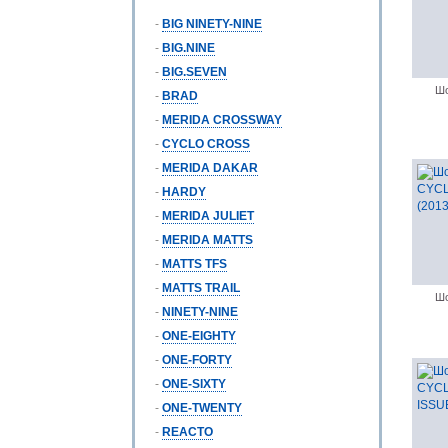
-
BIG NINETY-NINE
-
BIG.NINE
-
BIG.SEVEN
Шо
-
BRAD
-
MERIDA CROSSWAY
-
CYCLO CROSS
-
MERIDA DAKAR
-
HARDY
-
MERIDA JULIET
-
MERIDA MATTS
-
MATTS TFS
-
MATTS TRAIL
Шо
-
NINETY-NINE
-
ONE-EIGHTY
-
ONE-FORTY
-
ONE-SIXTY
-
ONE-TWENTY
-
REACTO