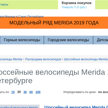
Корзина покупок
нтакты
Товаров: 0 (0 руб.)
МОДЕЛЬНЫЙ РЯД MERIDA 2019 ГОДА
Горные велосипеды
Городские велосипеды
Детск
»
»
осипеды Merida
Распродажа велосипедов
Шоссейные велосипеды Merida
ссейные велосипеды Merida 
тербурге
20
по во
ить по:
15
30
60
100
Упорядочивать по цене:
Шоссейный велосипед Merida