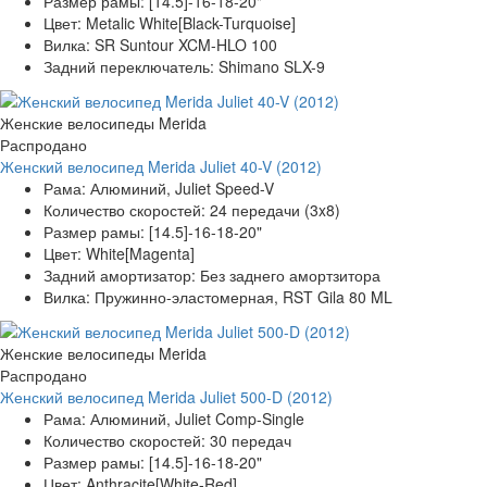
Размер рамы:
[14.5]-16-18-20"
Цвет:
Metalic White[Black-Turquoise]
Вилка:
SR Suntour XCM-HLO 100
Задний переключатель:
Shimano SLX-9
Женские велосипеды Merida
Распродано
Женский велосипед Merida Juliet 40-V (2012)
Рама:
Алюминий, Juliet Speed-V
Количество скоростей:
24 передачи (3x8)
Размер рамы:
[14.5]-16-18-20"
Цвет:
White[Magenta]
Задний амортизатор:
Без заднего амортзитора
Вилка:
Пружинно-эластомерная, RST Gila 80 ML
Женские велосипеды Merida
Распродано
Женский велосипед Merida Juliet 500-D (2012)
Рама:
Алюминий, Juliet Comp-Single
Количество скоростей:
30 передач
Размер рамы:
[14.5]-16-18-20"
Цвет:
Anthracite[White-Red]