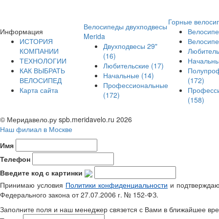
Горные велоси
Велосипеды двухподвесы
Информация
Велосипе
Merida
ИСТОРИЯ
Велосипе
Двухподвесы 29"
КОМПАНИИ
Любител
(16)
ТЕХНОЛОГИИ
Начальн
Любительские
(17)
КАК ВЫБРАТЬ
Полупро
Начальные
(14)
ВЕЛОСИПЕД
(172)
Профессиональные
Карта сайта
Професс
(172)
(158)
© Меридавело.ру spb.meridavelo.ru 2026
Наш филиал в Москве
Имя
Телефон
Введите код с картинки
Принимаю условия
Политики конфиденциальности
и подтверждаю 
Федерального закона от 27.07.2006 г. № 152-ФЗ.
Заполните поля и наш менеджер связется с Вами в ближайшее вре