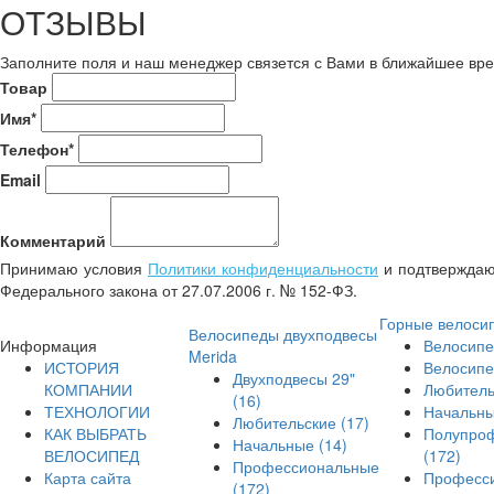
ОТЗЫВЫ
Заполните поля и наш менеджер связется с Вами в ближайшее вре
Товар
Имя*
Телефон*
Email
Комментарий
Принимаю условия
Политики конфиденциальности
и подтверждаю 
Федерального закона от 27.07.2006 г. № 152-ФЗ.
Горные велоси
Велосипеды двухподвесы
Информация
Велосипе
Merida
ИСТОРИЯ
Велосипе
Двухподвесы 29"
КОМПАНИИ
Любител
(16)
ТЕХНОЛОГИИ
Начальн
Любительские
(17)
КАК ВЫБРАТЬ
Полупро
Начальные
(14)
ВЕЛОСИПЕД
(172)
Профессиональные
Карта сайта
Професс
(172)