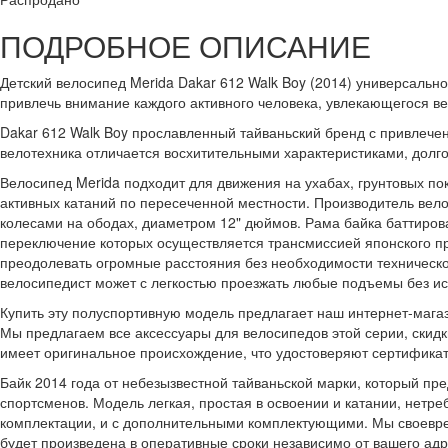
ПОДРОБНОЕ ОПИСАНИЕ
Детский велосипед Merida Dakar 612 Walk Boy (2014) универсаль
привлечь внимание каждого активного человека, увлекающегося в
Dakar 612 Walk Boy прославленный тайваньский бренд с привлеч
велотехника отличается восхитительными характеристиками, дол
Велосипед Merida подходит для движения на ухабах, грунтовых пок
активных катаний по пересеченной местности. Производитель вел
колесами на ободах, диаметром 12" дюймов. Рама байка баттиров
переключение которых осуществляется трансмиссией японского пр
преодолевать огромные расстояния без необходимости техническог
велосипедист может с легкостью проезжать любые подъемы без и
Купить эту полуспортивную модель предлагает наш интернет-магази
Мы предлагаем все аксессуары для велосипедов этой серии, скид
имеет оригинальное происхождение, что удостоверяют сертифика
Байк 2014 года от небезызвестной тайваньской марки, который пр
спортсменов. Модель легкая, простая в освоении и катании, нетре
комплектации, и с дополнительными комплектующими. Мы своевре
будет произведена в оперативные сроки независимо от вашего адр