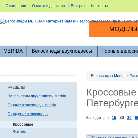
О компании
Оплата и доставка
Возврат
Контакты
МОДЕЛЬН
MERIDA
Велосипеды двухподвесы
Горные велоси
»
Велосипеды Merida
Расп
РАЗДЕЛЫ
Кроссовые 
Велосипеды двухподвесы Merida
Петербург
Горные велосипеды Merida
Городские велосипеды
20
Выводить по:
15
30
6
Кроссовые
Фитнес