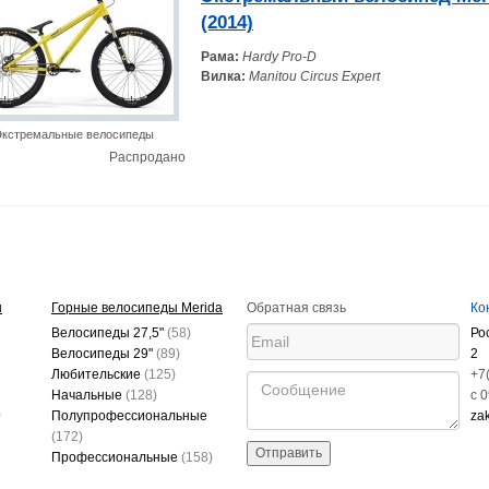
(2014)
Рама:
Hardy Pro-D
Вилка:
Manitou Circus Expert
кстремальные велосипеды
Распродано
ы
Горные велосипеды Merida
Обратная связь
Ко
Велосипеды 27,5"
(58)
Ро
Велосипеды 29"
(89)
2
Любительские
(125)
+7
Начальные
(128)
c 
)
Полупрофессиональные
za
(172)
Отправить
Профессиональные
(158)