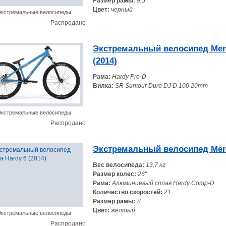
Размер рамы:
9.5"
Цвет:
черный
кстремальные велосипеды
Распродано
Экстремальный велосипед Meri
(2014)
Рама:
Hardy Pro-D
Вилка:
SR Suntour Duro DJ D 100 20mm
кстремальные велосипеды
Распродано
Экстремальный велосипед Merid
Вес велосипеда:
13,7 кг
Размер колес:
26"
Рама:
Алюминиевый сплав Hardy Comp-D
Количество скоростей:
21
Размер рамы:
S
Цвет:
желтый
кстремальные велосипеды
Распродано