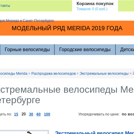
Корзина покупок
нтакты
Товаров: 0 (0 руб.)
МОДЕЛЬНЫЙ РЯД MERIDA 2019 ГОДА
Горные велосипеды
Городские велосипеды
Детск
»
»
»
осипеды Merida
Распродажа велосипедов
Экстремальные велосипеды
стремальные велосипеды Mer
тербурге
20
по во
ить по:
15
30
60
100
Упорядочивать по цене:
Экстремальный велосипед Merid