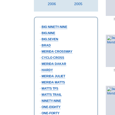
2006
2005
Э
-
BIG NINETY-NINE
-
BIG.NINE
-
BIG.SEVEN
-
BRAD
-
MERIDA CROSSWAY
-
CYCLO CROSS
-
MERIDA DAKAR
-
HARDY
Э
-
MERIDA JULIET
-
MERIDA MATTS
-
MATTS TFS
-
MATTS TRAIL
-
NINETY-NINE
-
ONE-EIGHTY
-
ONE-FORTY