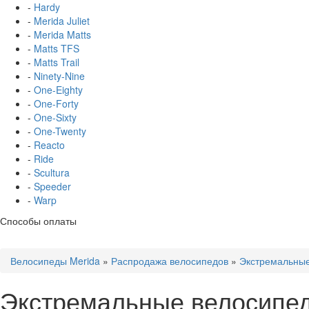
-
Hardy
-
Merida Juliet
-
Merida Matts
-
Matts TFS
-
Matts Trail
-
Ninety-Nine
-
One-Eighty
-
One-Forty
-
One-Sixty
-
One-Twenty
-
Reacto
-
Ride
-
Scultura
-
Speeder
-
Warp
Способы оплаты
Велосипеды Merida
»
Распродажа велосипедов
»
Экстремальны
Экстремальные велосипед