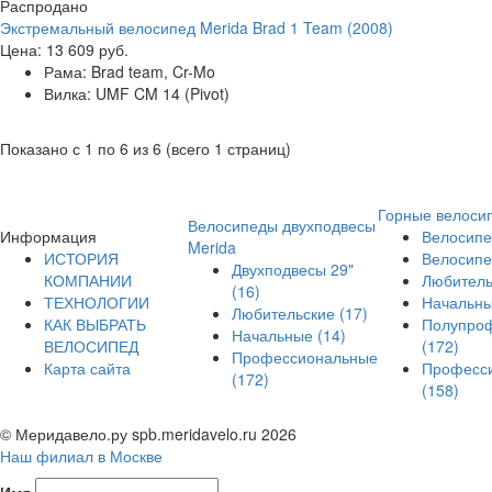
Распродано
Экстремальный велосипед Merida Brad 1 Team (2008)
Цена:
13 609 руб.
Рама:
Brad team, Cr-Mo
Вилка:
UMF CM 14 (Pivot)
Показано с 1 по 6 из 6 (всего 1 страниц)
Горные велоси
Велосипеды двухподвесы
Информация
Велосипе
Merida
ИСТОРИЯ
Велосипе
Двухподвесы 29"
КОМПАНИИ
Любител
(16)
ТЕХНОЛОГИИ
Начальн
Любительские
(17)
КАК ВЫБРАТЬ
Полупро
Начальные
(14)
ВЕЛОСИПЕД
(172)
Профессиональные
Карта сайта
Професс
(172)
(158)
© Меридавело.ру spb.meridavelo.ru 2026
Наш филиал в Москве