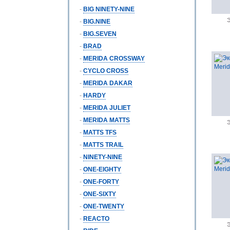
-
BIG NINETY-NINE
Э
-
BIG.NINE
-
BIG.SEVEN
-
BRAD
-
MERIDA CROSSWAY
-
CYCLO CROSS
-
MERIDA DAKAR
-
HARDY
-
MERIDA JULIET
-
MERIDA MATTS
Э
-
MATTS TFS
-
MATTS TRAIL
-
NINETY-NINE
-
ONE-EIGHTY
-
ONE-FORTY
-
ONE-SIXTY
-
ONE-TWENTY
-
REACTO
Э