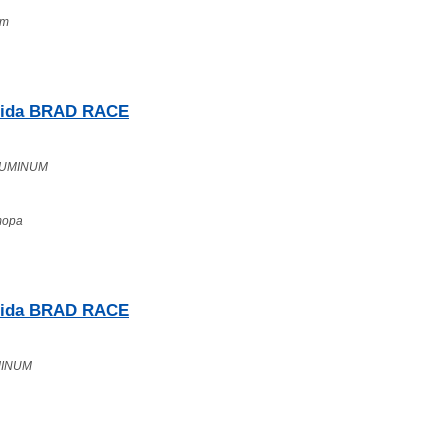
em
rida BRAD RACE
ALUMINUM
тора
rida BRAD RACE
MINUM