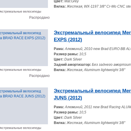
Цвет:
Mat.Grey
Вилка:
Жесткая, WX-1197 3/8" Cr-Mo CNC st
кстремальные велосипеды
Распродано
Экстремальный велосипед Me
EXPS (2012)
Рама:
Алюминий, 2010 new Brad EURO BB 
Размер рамы:
10,5
Цвет:
Dark Silver
Задний амортизатор:
Без заднего амортзи
кстремальные велосипеды
Вилка:
Жесткая, Aluminum lightweight 3/8"
Распродано
Экстремальный велосипед Me
JUNS (2012)
Рама:
Алюминий, 2011 new Brad Racing ALU
Размер рамы:
10,5
Цвет:
Dark Silver
Вилка:
Жесткая, Aluminum lightweight 3/8"
кстремальные велосипеды