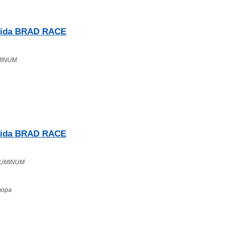
rida BRAD RACE
MINUM
rida BRAD RACE
ALUMINUM
тора