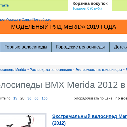
Корзина покупок
нтакты
Товаров: 0 (0 руб.)
МОДЕЛЬНЫЙ РЯД MERIDA 2019 ГОДА
Горные велосипеды
Городские велосипеды
Детск
»
»
»
осипеды Merida
Распродажа велосипедов
Экстремальные велосипеды
лосипеды BMX Merida 2012 в
20
по во
ить по:
15
30
60
100
Упорядочивать по цене:
Экстремальный велосипед Mer
(2012)