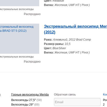
Цвет:
RedBlue
Вилка:
Жесткая, UMF HT ( Pivot )
кстремальные велосипеды
Распродано
Экстремальный велосипед Mer
(2012)
Рама:
Алюминий, 2012 Brad Comp
Размер рамы:
10,5
Цвет:
BlueSilver
Вилка:
Жесткая, UMF HT ( Pivot )
кстремальные велосипеды
Распродано
ы
Горные велосипеды Merida
Обратная связь
Ко
Велосипеды 27,5"
(58)
Ро
Велосипеды 29"
(89)
2