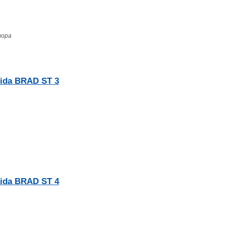
тора
ida BRAD ST 3
ida BRAD ST 4