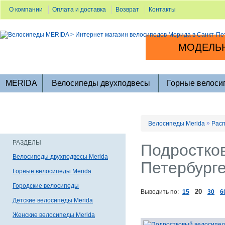
О компании
Оплата и доставка
Возврат
Контакты
МОДЕЛЬН
MERIDA
Велосипеды двухподвесы
Горные велоси
»
Велосипеды Merida
Расп
РАЗДЕЛЫ
Подростков
Велосипеды двухподвесы Merida
Петербург
Горные велосипеды Merida
Городские велосипеды
20
Выводить по:
15
30
6
Детские велосипеды Merida
Женские велосипеды Merida